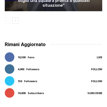
Voglio una squadra pronta a qualsiasi
situazione”
Rimani Aggiornato
18,500
Fans
LIKE
4,000
Followers
FOLLOW
150
Followers
FOLLOW
10,800
Subscribers
SUBSCRIBE