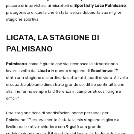
piacere di intervistare ai microfoni di
Sporticily Luca Palmisano
,
protagonista di quella che è stata, senza dubbio, la sua miglior
stagione sportiva.
LICATA, LA STAGIONE DI
PALMISANO
Palmisano
, come è giusto che sia, riconosce lo straordinario
lavoro svolto dal
Licata
in questa stagione di
Eccellenza
: “È
stata una stagione straordinaria sotto tutti i punti di vista. A livello
di squadra abbiamo dimostrato grande solidità e continuità, che
alla fine fanno sempre la differenza in campionati così lunghi e
difficili”.
Una stagione ricca di soddisfazioni anche personali per
Palmisano: “Personalmente è stata la mia stagione migliore a
livello realizzativo: chiudere con
9 gol
è una grande
soddisfazione per me. È il risultato del lavoro fatto durante l’anno