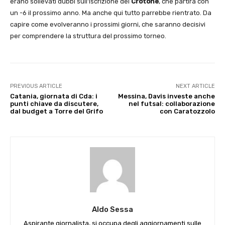
erano sollevati dubbi sull’iscrizione del
Crotone
, che partirà con
un -6 il prossimo anno. Ma anche qui tutto parrebbe rientrato. Da
capire come evolveranno i prossimi giorni, che saranno decisivi
per comprendere la struttura del prossimo torneo.
PREVIOUS ARTICLE
NEXT ARTICLE
Catania, giornata di Cda: i
Messina, Davis investe anche
punti chiave da discutere,
nel futsal: collaborazione
dal budget a Torre del Grifo
con Caratozzolo
Aldo Sessa
Aspirante giornalista, si occupa degli aggiornamenti sulle