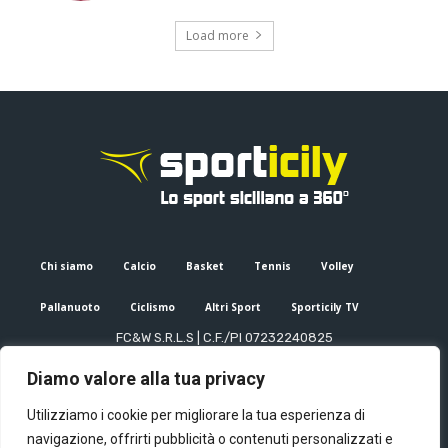
Load more
Chi siamo
Calcio
Basket
Tennis
Volley
Pallanuoto
Ciclismo
Altri Sport
Sporticily TV
FC&W S.R.L.S | C.F./PI 07232240825
Sede Legale: Via XX Settembre 53, Palermo (PA)
Diamo valore alla tua privacy
Editore e direttore responsabile: Francesco Cammuca | Registro
stampa Tribunale di Palermo n. 6/2022
Utilizziamo i cookie per migliorare la tua esperienza di
Mail:
info@sporticily.it
| Telefono:
+39 371 788 7216
navigazione, offrirti pubblicità o contenuti personalizzati e