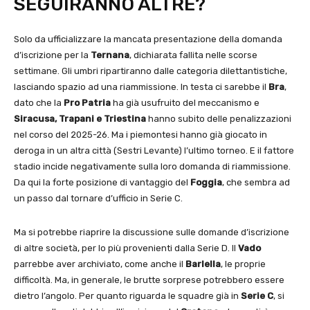
SEGUIRANNO ALTRE?
Solo da ufficializzare la mancata presentazione della domanda
d’iscrizione per la
Ternana
, dichiarata fallita nelle scorse
settimane. Gli umbri ripartiranno dalle categoria dilettantistiche,
lasciando spazio ad una riammissione. In testa ci sarebbe il
Bra
,
dato che la
Pro Patria
ha già usufruito del meccanismo e
Siracusa, Trapani e Triestina
hanno subito delle penalizzazioni
nel corso del 2025-26. Ma i piemontesi hanno già giocato in
deroga in un altra città (Sestri Levante) l’ultimo torneo. E il fattore
stadio incide negativamente sulla loro domanda di riammissione.
Da qui la forte posizione di vantaggio del
Foggia
, che sembra ad
un passo dal tornare d’ufficio in Serie C.
Ma si potrebbe riaprire la discussione sulle domande d’iscrizione
di altre società, per lo più provenienti dalla Serie D. Il
Vado
parrebbe aver archiviato, come anche il
Barlella
, le proprie
difficoltà. Ma, in generale, le brutte sorprese potrebbero essere
dietro l’angolo. Per quanto riguarda le squadre già in
Serie C
, si