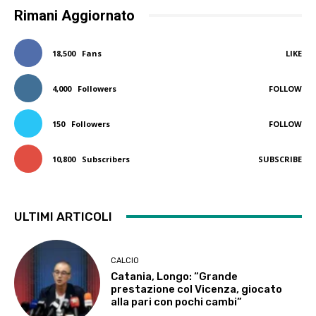
Rimani Aggiornato
18,500
Fans
LIKE
4,000
Followers
FOLLOW
150
Followers
FOLLOW
10,800
Subscribers
SUBSCRIBE
ULTIMI ARTICOLI
CALCIO
Catania, Longo: “Grande
prestazione col Vicenza, giocato
alla pari con pochi cambi”