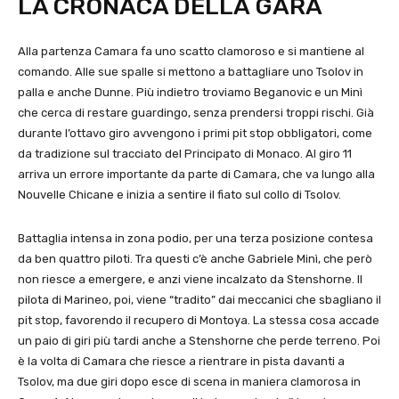
LA CRONACA DELLA GARA
Alla partenza Camara fa uno scatto clamoroso e si mantiene al
comando. Alle sue spalle si mettono a battagliare uno Tsolov in
palla e anche Dunne. Più indietro troviamo Beganovic e un Minì
che cerca di restare guardingo, senza prendersi troppi rischi. Già
durante l’ottavo giro avvengono i primi pit stop obbligatori, come
da tradizione sul tracciato del Principato di Monaco. Al giro 11
arriva un errore importante da parte di Camara, che va lungo alla
Nouvelle Chicane e inizia a sentire il fiato sul collo di Tsolov.
Battaglia intensa in zona podio, per una terza posizione contesa
da ben quattro piloti. Tra questi c’è anche Gabriele Minì, che però
non riesce a emergere, e anzi viene incalzato da Stenshorne. Il
pilota di Marineo, poi, viene “tradito” dai meccanici che sbagliano il
pit stop, favorendo il recupero di Montoya. La stessa cosa accade
un paio di giri più tardi anche a Stenshorne che perde terreno. Poi
è la volta di Camara che riesce a rientrare in pista davanti a
Tsolov, ma due giri dopo esce di scena in maniera clamorosa in