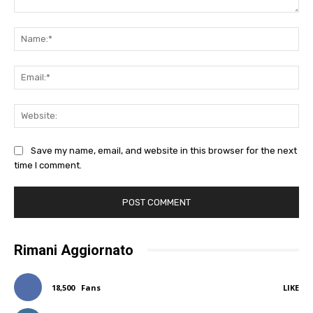
Comment:
Na
Ema
Web
Save my name, email, and website in this browser for the next
time I comment.
Rimani Aggiornato
18,500
Fans
LIKE