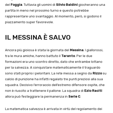
del
Foggia
. Tuttavia gli uomini di
Silvio Baldini
giocheranno una
partita in meno nel prossimo turno e questo potrebbe
rappresentare uno svantaggio. Al momento, però, si godono il
piazzamento super favorevole.
IL MESSINA È SALVO
Ancora più gioiosa è stata la giornata del
Messina
. I giallorossi,
tra le mura amiche, hanno battuto il
Taranto
. Per le due
formazioni era uno scontro diretto, dato che entrambe lottano
per la salvezza. A conquistare matematicamente il traguardo
sono stati proprio i peloritani. La rete messa a segno da
Rizzo
su
calcio di punizione ha infatti regalato tre punti preziosi alla sua
squadra. Decisivo l’erroraccio dell’estremo difensore ospite, che
non è riuscito a trattenere il pallone. La squadra di
Ezio Raciti
allora può festeggiare la permanenza in
Serie C
.
La matematica salvezza è arrivata in virtù del regolamento dei