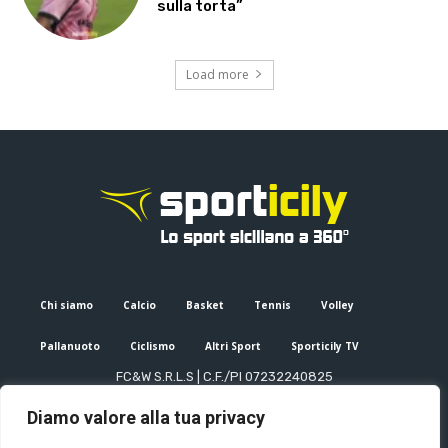
sulla torta”
Load more
Chi siamo
Calcio
Basket
Tennis
Volley
Pallanuoto
Ciclismo
Altri Sport
Sporticily TV
FC&W S.R.L.S | C.F./PI 07232240825
Sede Legale: Via XX Settembre 53, Palermo (PA)
Diamo valore alla tua privacy
Editore e direttore responsabile: Francesco Cammuca | Registro
stampa Tribunale di Palermo n. 6/2022