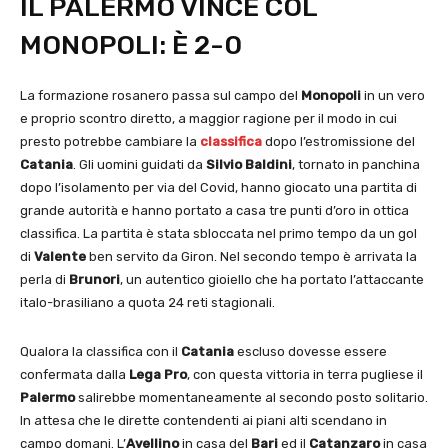
IL PALERMO VINCE COL
MONOPOLI: È 2-0
La formazione rosanero passa sul campo del
Monopoli
in un vero
e proprio scontro diretto, a maggior ragione per il modo in cui
presto potrebbe cambiare la
classifica
dopo l’estromissione del
Catania
. Gli uomini guidati da
Silvio Baldini
, tornato in panchina
dopo l’isolamento per via del Covid, hanno giocato una partita di
grande autorità e hanno portato a casa tre punti d’oro in ottica
classifica. La partita è stata sbloccata nel primo tempo da un gol
di
Valente
ben servito da Giron. Nel secondo tempo è arrivata la
perla di
Brunori
, un autentico gioiello che ha portato l’attaccante
italo-brasiliano a quota 24 reti stagionali.
Qualora la classifica con il
Catania
escluso dovesse essere
confermata dalla
Lega Pro
, con questa vittoria in terra pugliese il
Palermo
salirebbe momentaneamente al secondo posto solitario.
In attesa che le dirette contendenti ai piani alti scendano in
campo domani. L’
Avellino
in casa del
Bari
ed il
Catanzaro
in casa