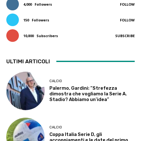
4,000
Followers
FOLLOW
150
Followers
FOLLOW
10,800
Subscribers
SUBSCRIBE
ULTIMI ARTICOLI
CALCIO
Palermo, Gardini: “Strefezza
dimostra che vogliamo la Serie A.
Stadio? Abbiamo un’idea”
CALCIO
Coppa Italia Serie D, gli
accoppiamenti e le date del primo