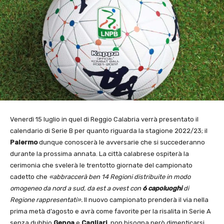
Venerdì 15 luglio in quel di Reggio Calabria verrà presentato il
calendario di Serie B per quanto riguarda la stagione 2022/23; il
Palermo
dunque conoscerà le avversarie che si succederanno
durante la prossima annata. La città calabrese ospiterà la
cerimonia che svelerà le trentotto giornate del campionato
cadetto che
«abbraccerà ben 14 Regioni distribuite in modo
omogeneo da nord a sud, da est a ovest con
6 capoluoghi
di
Regione rappresentati».
Il nuovo campionato prenderà il via nella
prima metà d’agosto e avrà come favorite per la risalita in Serie A
senza dubbio
Genoa
e
Cagliari
, non bisogna però dimenticarsi