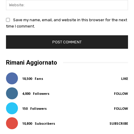
Web
Save my name, email, and website in this browser for the next
time I comment.
Rimani Aggiornato
18,500
Fans
LIKE
4,000
Followers
FOLLOW
150
Followers
FOLLOW
10,800
Subscribers
SUBSCRIBE