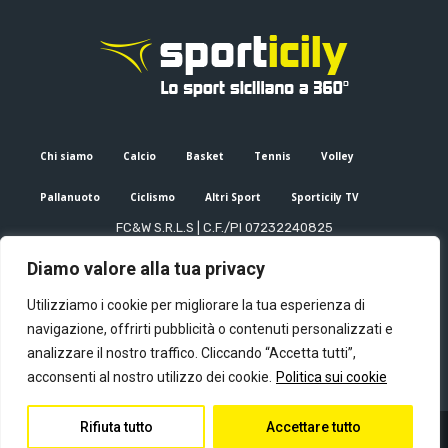
Chi siamo
Calcio
Basket
Tennis
Volley
Pallanuoto
Ciclismo
Altri Sport
Sporticily TV
FC&W S.R.L.S | C.F./PI 07232240825
Sede Legale: Via XX Settembre 53, Palermo (PA)
Diamo valore alla tua privacy
Editore e direttore responsabile: Francesco Cammuca | Registro
stampa Tribunale di Palermo n. 6/2022
Utilizziamo i cookie per migliorare la tua esperienza di
Mail:
info@sporticily.it
| Telefono:
+39 371 788 7216
navigazione, offrirti pubblicità o contenuti personalizzati e
analizzare il nostro traffico. Cliccando “Accetta tutti”,
acconsenti al nostro utilizzo dei cookie.
Politica sui cookie
Rifiuta tutto
Accettare tutto
© Copyright - Sporticily 2023 powered by Primitive web