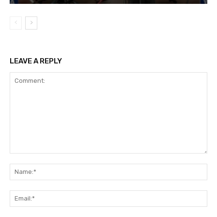
LEAVE A REPLY
Comment:
Na
Ema