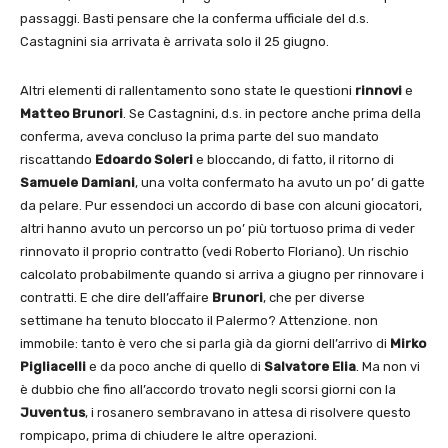
passaggi. Basti pensare che la conferma ufficiale del d.s.
Castagnini sia arrivata è arrivata solo il 25 giugno.
Altri elementi di rallentamento sono state le questioni
rinnovi
e
Matteo Brunori
. Se Castagnini, d.s. in pectore anche prima della
conferma, aveva concluso la prima parte del suo mandato
riscattando
Edoardo Soleri
e bloccando, di fatto, il ritorno di
Samuele Damiani
, una volta confermato ha avuto un po’ di gatte
da pelare. Pur essendoci un accordo di base con alcuni giocatori,
altri hanno avuto un percorso un po’ più tortuoso prima di veder
rinnovato il proprio contratto (vedi Roberto Floriano). Un rischio
calcolato probabilmente quando si arriva a giugno per rinnovare i
contratti. E che dire dell’affaire
Brunori
, che per diverse
settimane ha tenuto bloccato il Palermo? Attenzione. non
immobile: tanto è vero che si parla già da giorni dell’arrivo di
Mirko
Pigliacelli
e da poco anche di quello di
Salvatore Elia
. Ma non vi
è dubbio che fino all’accordo trovato negli scorsi giorni con la
Juventus
, i rosanero sembravano in attesa di risolvere questo
rompicapo, prima di chiudere le altre operazioni.