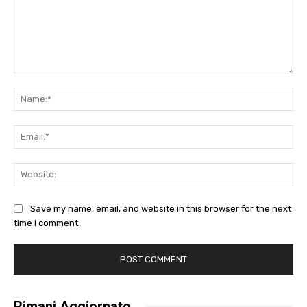
Comment:
Na
Ema
Web
Save my name, email, and website in this browser for the next
time I comment.
Rimani Aggiornato