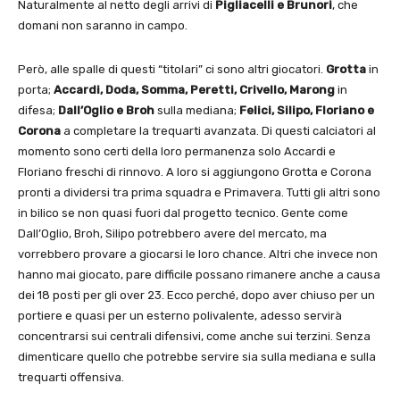
Naturalmente al netto degli arrivi di
Pigliacelli e Brunori
, che
domani non saranno in campo.
Però, alle spalle di questi “titolari” ci sono altri giocatori.
Grotta
in
porta;
Accardi, Doda, Somma, Peretti, Crivello, Marong
in
difesa;
Dall’Oglio e Broh
sulla mediana;
Felici, Silipo, Floriano e
Corona
a completare la trequarti avanzata. Di questi calciatori al
momento sono certi della loro permanenza solo Accardi e
Floriano freschi di rinnovo. A loro si aggiungono Grotta e Corona
pronti a dividersi tra prima squadra e Primavera. Tutti gli altri sono
in bilico se non quasi fuori dal progetto tecnico. Gente come
Dall’Oglio, Broh, Silipo potrebbero avere del mercato, ma
vorrebbero provare a giocarsi le loro chance. Altri che invece non
hanno mai giocato, pare difficile possano rimanere anche a causa
dei 18 posti per gli over 23. Ecco perché, dopo aver chiuso per un
portiere e quasi per un esterno polivalente, adesso servirà
concentrarsi sui centrali difensivi, come anche sui terzini. Senza
dimenticare quello che potrebbe servire sia sulla mediana e sulla
trequarti offensiva.