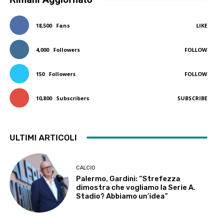
18,500
Fans
LIKE
4,000
Followers
FOLLOW
150
Followers
FOLLOW
10,800
Subscribers
SUBSCRIBE
ULTIMI ARTICOLI
CALCIO
Palermo, Gardini: “Strefezza
dimostra che vogliamo la Serie A.
Stadio? Abbiamo un’idea”