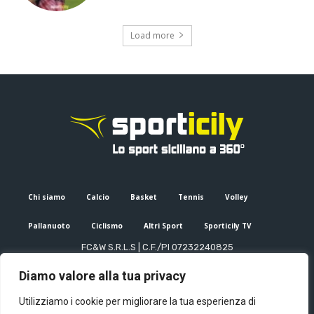
Load more
Chi siamo
Calcio
Basket
Tennis
Volley
Pallanuoto
Ciclismo
Altri Sport
Sporticily TV
FC&W S.R.L.S | C.F./PI 07232240825
Sede Legale: Via XX Settembre 53, Palermo (PA)
Diamo valore alla tua privacy
Editore e direttore responsabile: Francesco Cammuca | Registro
stampa Tribunale di Palermo n. 6/2022
Utilizziamo i cookie per migliorare la tua esperienza di
Mail:
info@sporticily.it
| Telefono:
+39 371 788 7216