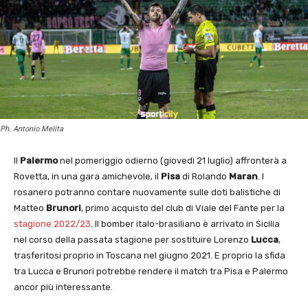
Ph. Antonio Melita
Il
Palermo
nel pomeriggio odierno (giovedì 21 luglio) affronterà a
Rovetta, in una gara amichevole, il
Pisa
di Rolando
Maran
. I
rosanero potranno contare nuovamente sulle doti balistiche di
Matteo
Brunori
, primo acquisto del club di Viale del Fante per la
stagione 2022/23
. Il bomber italo-brasiliano è arrivato in Sicilia
nel corso della passata stagione per sostituire Lorenzo
Lucca
,
trasferitosi proprio in Toscana nel giugno 2021. E proprio la sfida
tra Lucca e Brunori potrebbe rendere il match tra Pisa e Palermo
ancor più interessante.