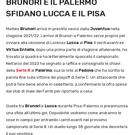
BRUNORI E IL PALERMO
SFIDANO LUCCA E IL PISA
Matteo
Brunori
arrivò in prestito secco dalla
Juventus
nella
stagione 2021/22. L’arrivo di Brunori a Palermo serve proprio per
ovviare alla cessione di Lorenzo
Lucca
al
Pisa
. Il centravanti ex
Virtus Entella
, dopo una prima parte di stagione altalenante, ha
trovato la quadra e ha letteralmente spaccato il campionato.
Nell’arco del 2022 ha segnato a raffica e consegnato le chiavi
della
Serie B
al
Palermo
, sua la rete al
Padova
che ha scritto la
parola fine sulla vittoria dei playoff di Serie C. Un attaccante che
potrà fare bene anche in cadetteria, a confermarlo la cifra spesa
dal club di Viale del Fante per riportarlo a casa.
Quella tra
Brunori
e
Lucca
durante Pisa-Palermo si preannuncia
una sfida all’ultimo gol. Dopodichè vedremo come andranno le
cose in campo per entrambi i centravanti nel prossimo
campionato di Serie B. Un duello lungo 38 giornate che decreterà
il suo vincitore.