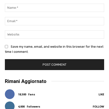
Comment:
Na
Ema
Web
Save my name, email, and website in this browser for the next
time I comment.
Rimani Aggiornato
18,500
Fans
LIKE
4,000
Followers
FOLLOW