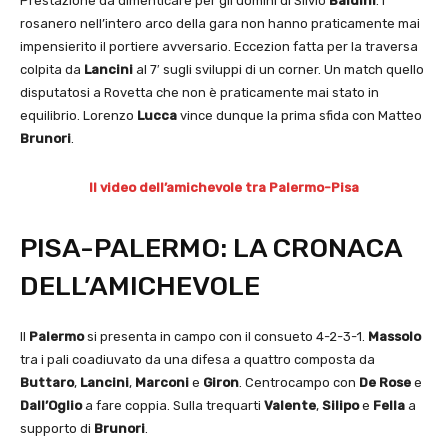
Prestazione da dimenticare per gli uomini di Silvio
Baldini
. I
rosanero nell’intero arco della gara non hanno praticamente mai
impensierito il portiere avversario. Eccezion fatta per la traversa
colpita da
Lancini
al 7′ sugli sviluppi di un corner. Un match quello
disputatosi a Rovetta che non è praticamente mai stato in
equilibrio. Lorenzo
Lucca
vince dunque la prima sfida con Matteo
Brunori
.
Il video dell’amichevole tra Palermo-Pisa
PISA-PALERMO: LA CRONACA
DELL’AMICHEVOLE
Il
Palermo
si presenta in campo con il consueto 4-2-3-1.
Massolo
tra i pali coadiuvato da una difesa a quattro composta da
Buttaro
,
Lancini
,
Marconi
e
Giron
. Centrocampo con
De Rose
e
Dall’Oglio
a fare coppia. Sulla trequarti
Valente
,
Silipo
e
Fella
a
supporto di
Brunori
.