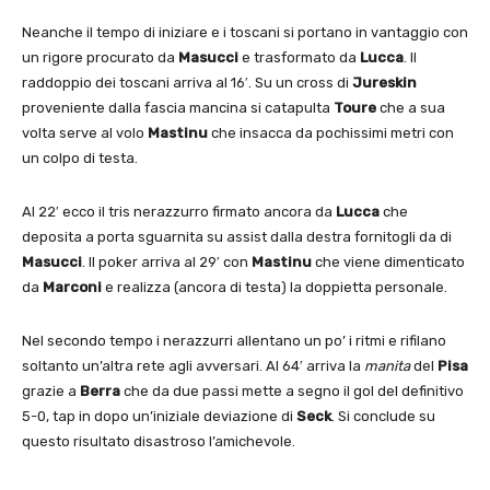
Neanche il tempo di iniziare e i toscani si portano in vantaggio con
un rigore procurato da
Masucci
e trasformato da
Lucca
. Il
raddoppio dei toscani arriva al 16′. Su un cross di
Jureskin
proveniente dalla fascia mancina si catapulta
Toure
che a sua
volta serve al volo
Mastinu
che insacca da pochissimi metri con
un colpo di testa.
Al 22′ ecco il tris nerazzurro firmato ancora da
Lucca
che
deposita a porta sguarnita su assist dalla destra fornitogli da di
Masucci
. Il poker arriva al 29′ con
Mastinu
che viene dimenticato
da
Marconi
e realizza (ancora di testa) la doppietta personale.
Nel secondo tempo i nerazzurri allentano un po’ i ritmi e rifilano
soltanto un’altra rete agli avversari. Al 64′ arriva la
manita
del
Pisa
grazie a
Berra
che da due passi mette a segno il gol del definitivo
5-0, tap in dopo un’iniziale deviazione di
Seck
. Si conclude su
questo risultato disastroso l’amichevole.