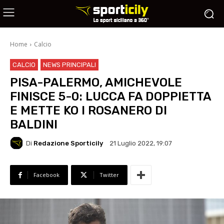
Home
Calcio
CALCIO
NEWS PRINCIPALI
PISA-PALERMO, AMICHEVOLE
FINISCE 5-0: LUCCA FA DOPPIETTA
E METTE KO I ROSANERO DI
BALDINI
Di
Redazione Sporticily
21 Luglio 2022, 19:07
Facebook
Twitter