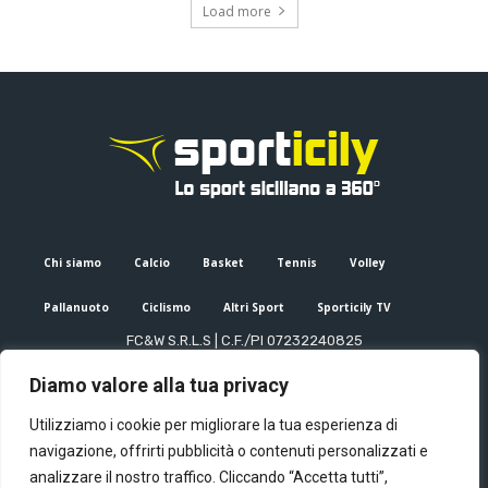
Load more
Chi siamo
Calcio
Basket
Tennis
Volley
Pallanuoto
Ciclismo
Altri Sport
Sporticily TV
FC&W S.R.L.S | C.F./PI 07232240825
Sede Legale: Via XX Settembre 53, Palermo (PA)
Diamo valore alla tua privacy
Editore e direttore responsabile: Francesco Cammuca | Registro
stampa Tribunale di Palermo n. 6/2022
Utilizziamo i cookie per migliorare la tua esperienza di
Mail:
info@sporticily.it
| Telefono:
+39 371 788 7216
navigazione, offrirti pubblicità o contenuti personalizzati e
analizzare il nostro traffico. Cliccando “Accetta tutti”,