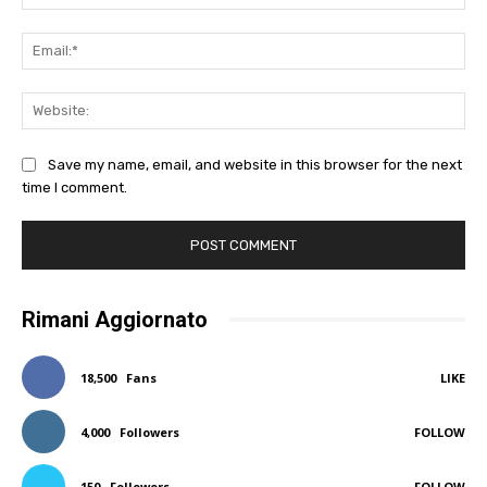
Ema
Web
Save my name, email, and website in this browser for the next
time I comment.
Rimani Aggiornato
18,500
Fans
LIKE
4,000
Followers
FOLLOW
150
Followers
FOLLOW