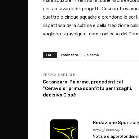
mani squadre in territori in cui le risorse ec
portare avanti dei progetti. Così ci ritroviam
quattro o cinque squadre e prendono le sorti
rispettosa della cultura e della tradizione ca
vogliono stravolgere, come nel caso del Como”,
TAGS
catanzaro
Palermo
PREVIOUS ARTICLE
Catanzaro-Palermo, precedenti: al
“Ceravolo” prima sconfitta per Inzaghi,
decisivo Cissè
Redazione Sporticil
https://sporticily.it
Notizie e approfondiment