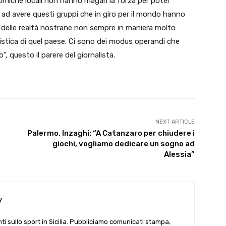
onomiche locali non hanno magari la forza per poter
o ad avere questi gruppi che in giro per il mondo hanno
 delle realtà nostrane non sempre in maniera molto
lcistica di quel paese. Ci sono dei modus operandi che
 questo il parere del giornalista.
NEXT ARTICLE
Palermo, Inzaghi: “A Catanzaro per chiudere i
giochi, vogliamo dedicare un sogno ad
Alessia”
y
i sullo sport in Sicilia. Pubbliciamo comunicati stampa,