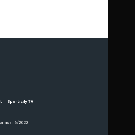
rt
Sporticily TV
lermo n. 6/2022