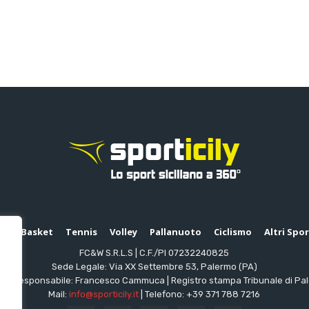
io
Basket
Tennis
Volley
Pallanuoto
Ciclismo
Altri Spo
FC&W S.R.L.S | C.F./PI 07232240825
Sede Legale: Via XX Settembre 53, Palermo (PA)
ttore responsabile: Francesco Cammuca | Registro stampa Tribunale di Pa
Mail:
info@sporticily.it
| Telefono:
+39 371 788 7216