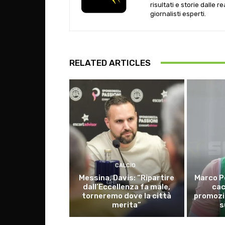
risultati e storie dalle r
giornalisti esperti.
RELATED ARTICLES
CALCIO
Messina, Davis: “Ripartire
Marco P
dall’Eccellenza fa male,
cac
torneremo dove la città
promozio
merita”
s