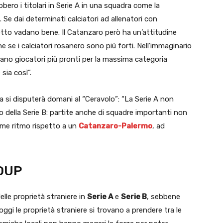
bbero i titolari in Serie A in una squadra come la
 Se dai determinati calciatori ad allenatori con
etto vadano bene. Il Catanzaro però ha un’attitudine
e se i calciatori rosanero sono più forti. Nell’immaginario
ano giocatori più pronti per la massima categoria
sia così”.
ata si disputerà domani al “Ceravolo”: “La Serie A non
llo della Serie B: partite anche di squadre importanti non
 come ritmo rispetto a un
Catanzaro-Palermo
, ad
OUP
lle proprietà straniere in
Serie A
e
Serie B
, sebbene
 oggi le proprietà straniere si trovano a prendere tra le