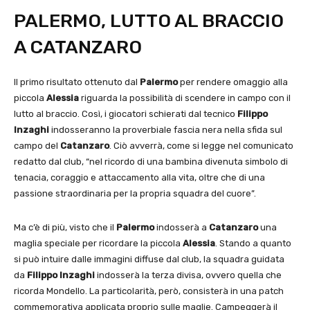
PALERMO, LUTTO AL BRACCIO
A CATANZARO
Il primo risultato ottenuto dal
Palermo
per rendere omaggio alla
piccola
Alessia
riguarda la possibilità di scendere in campo con il
lutto al braccio. Così, i giocatori schierati dal tecnico
Filippo
Inzaghi
indosseranno la proverbiale fascia nera nella sfida sul
campo del
Catanzaro
. Ciò avverrà, come si legge nel comunicato
redatto dal club, “nel ricordo di una bambina divenuta simbolo di
tenacia, coraggio e attaccamento alla vita, oltre che di una
passione straordinaria per la propria squadra del cuore”.
Ma c’è di più, visto che il
Palermo
indosserà a
Catanzaro
una
maglia speciale per ricordare la piccola
Alessia
. Stando a quanto
si può intuire dalle immagini diffuse dal club, la squadra guidata
da
Filippo Inzaghi
indosserà la terza divisa, ovvero quella che
ricorda Mondello. La particolarità, però, consisterà in una patch
commemorativa applicata proprio sulle maglie. Campeggerà il