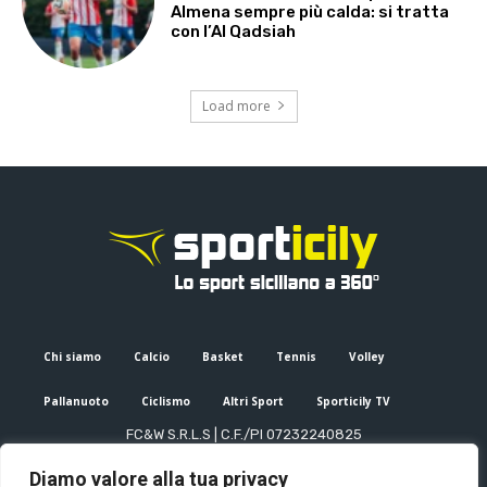
Almena sempre più calda: si tratta
con l’Al Qadsiah
Load more
Chi siamo
Calcio
Basket
Tennis
Volley
Pallanuoto
Ciclismo
Altri Sport
Sporticily TV
FC&W S.R.L.S | C.F./PI 07232240825
Sede Legale: Via XX Settembre 53, Palermo (PA)
Diamo valore alla tua privacy
Editore e direttore responsabile: Francesco Cammuca | Registro