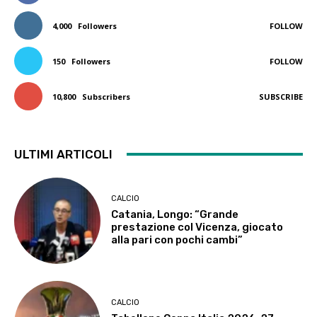
4,000
Followers
FOLLOW
150
Followers
FOLLOW
10,800
Subscribers
SUBSCRIBE
ULTIMI ARTICOLI
CALCIO
Catania, Longo: “Grande
prestazione col Vicenza, giocato
alla pari con pochi cambi”
CALCIO