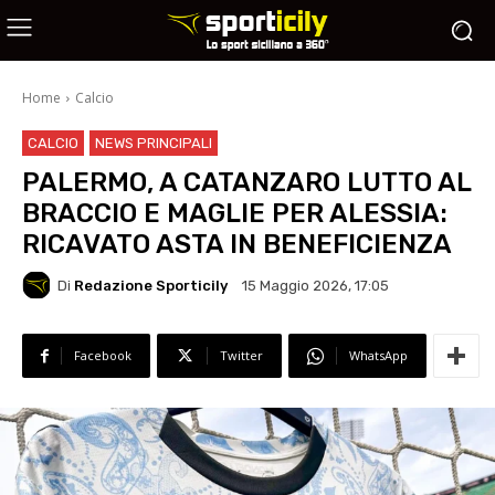
Home
Calcio
CALCIO
NEWS PRINCIPALI
PALERMO, A CATANZARO LUTTO AL
BRACCIO E MAGLIE PER ALESSIA:
RICAVATO ASTA IN BENEFICIENZA
Di
Redazione Sporticily
15 Maggio 2026, 17:05
Facebook
Twitter
WhatsApp