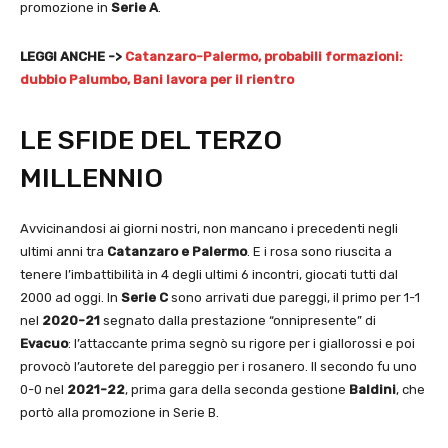
promozione in
Serie A
.
LEGGI ANCHE ->
Catanzaro-Palermo, probabili formazioni:
dubbio Palumbo, Bani lavora per il rientro
LE SFIDE DEL TERZO
MILLENNIO
Avvicinandosi ai giorni nostri, non mancano i precedenti negli
ultimi anni tra
Catanzaro e Palermo
. E i rosa sono riuscita a
tenere l’imbattibilità in 4 degli ultimi 6 incontri, giocati tutti dal
2000 ad oggi. In
Serie C
sono arrivati due pareggi, il primo per 1-1
nel
2020-21
segnato dalla prestazione “onnipresente” di
Evacuo
: l’attaccante prima segnò su rigore per i giallorossi e poi
provocò l’autorete del pareggio per i rosanero. Il secondo fu uno
0-0 nel
2021-22
, prima gara della seconda gestione
Baldini
, che
portò alla promozione in Serie B.