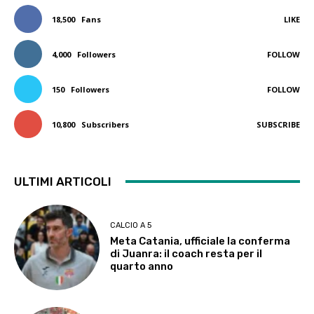
18,500
Fans
LIKE
4,000
Followers
FOLLOW
150
Followers
FOLLOW
10,800
Subscribers
SUBSCRIBE
ULTIMI ARTICOLI
CALCIO A 5
Meta Catania, ufficiale la conferma
di Juanra: il coach resta per il
quarto anno