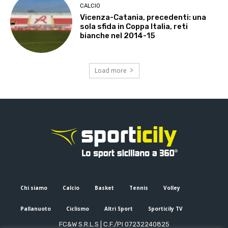
CALCIO
Vicenza-Catania, precedenti: una
sola sfida in Coppa Italia, reti
bianche nel 2014-15
Load more
Chi siamo
Calcio
Basket
Tennis
Volley
Pallanuoto
Ciclismo
Altri Sport
Sporticily TV
FC&W S.R.L.S | C.F./PI 07232240825