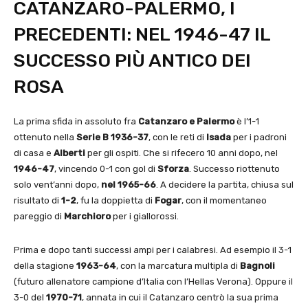
CATANZARO-PALERMO, I
PRECEDENTI: NEL 1946-47 IL
SUCCESSO PIÙ ANTICO DEI
ROSA
La prima sfida in assoluto fra
Catanzaro e Palermo
è l’1-1
ottenuto nella
Serie B 1936-37
, con le reti di
Isada
per i padroni
di casa e
Alberti
per gli ospiti. Che si rifecero 10 anni dopo, nel
1946-47
, vincendo 0-1 con gol di
Sforza
. Successo riottenuto
solo vent’anni dopo,
nel 1965-66
. A decidere la partita, chiusa sul
risultato di
1-2
, fu la doppietta di
Fogar
, con il momentaneo
pareggio di
Marchioro
per i giallorossi.
Prima e dopo tanti successi ampi per i calabresi. Ad esempio il 3-1
della stagione
1963-64
, con la marcatura multipla di
Bagnoli
(futuro allenatore campione d’Italia con l’Hellas Verona). Oppure il
3-0 del
1970-71
, annata in cui il Catanzaro centrò la sua prima