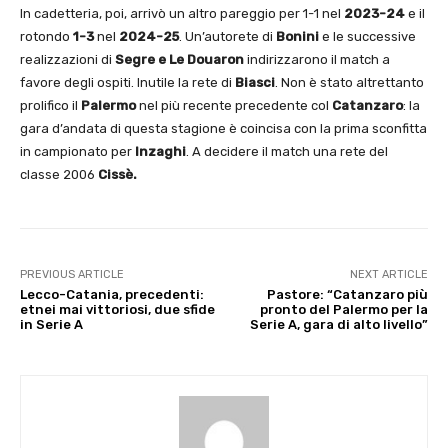
In cadetteria, poi, arrivò un altro pareggio per 1-1 nel
2023-24
e il
rotondo
1-3
nel
2024-25
. Un’autorete di
Bonini
e le successive
realizzazioni di
Segre e Le Douaron
indirizzarono il match a
favore degli ospiti. Inutile la rete di
Biasci
. Non è stato altrettanto
prolifico il
Palermo
nel più recente precedente col
Catanzaro
: la
gara d’andata di questa stagione è coincisa con la prima sconfitta
in campionato per
Inzaghi
. A decidere il match una rete del
classe 2006
Cissè.
PREVIOUS ARTICLE
NEXT ARTICLE
Lecco-Catania, precedenti:
Pastore: “Catanzaro più
etnei mai vittoriosi, due sfide
pronto del Palermo per la
in Serie A
Serie A, gara di alto livello”