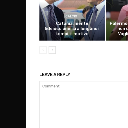
CALCIO
Catania, niente
Palermo,
fideiussione: si allungano i
non 
tempi, il motivo
Vogl
LEAVE A REPLY