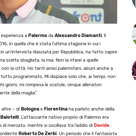
a esperienza a
Palermo
da
Alessandro Diamanti
. Il
16, in quella che è stata l’ultima stagione in cui i
in un’intervista rilasciata per Repubblica, ha fatto capire
a scelta sbagliata, la mia. Non la rifarei a quelle
o con la città. Ho tanti amici palermitani, alcuni anche a
à tutto programmato. Mi dispiace solo che, ai tempi, non
hi giorni, mi rompeva le scatole, cinque allenatori
ente della maglia”.
e altre – di
Bologna
e
Fiorentina
ha parlato anche della
Balotelli
. L’attaccante nativo proprio di Palermo era
 di mercato, mentre si oscillava tra l’addio di
Davide
esordiente
Roberto De Zerbi
. Un periodo che il fantasista