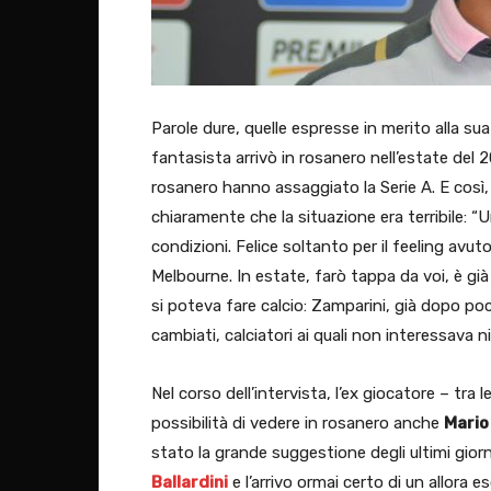
Parole dure, quelle espresse in merito alla su
fantasista arrivò in rosanero nell’estate del 20
rosanero hanno assaggiato la Serie A. E così, 
chiaramente che la situazione era terribile: “Un
condizioni. Felice soltanto per il feeling avut
Melbourne. In estate, farò tappa da voi, è gi
si poteva fare calcio: Zamparini, già dopo poc
cambiati, calciatori ai quali non interessava ni
Nel corso dell’intervista, l’ex giocatore – tra l
possibilità di vedere in rosanero anche
Mario 
stato la grande suggestione degli ultimi giorni
Ballardini
e l’arrivo ormai certo di un allora 