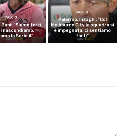
CALCIO
CALCIO
Palermo, Inzaghi: “Col
 Bani: “Siamo forti,
Melbourne City la squadra si
ci nascondiamo.
è impegnata, ci sentiamo
iamo la Serie A”
forti”