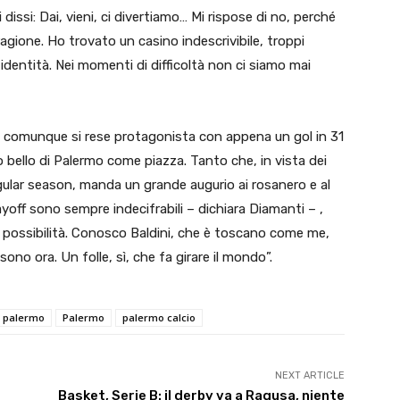
 dissi: Dai, vieni, ci divertiamo… Mi rispose di no, perché
ragione. Ho trovato un casino indescrivibile, troppi
 identità. Nei momenti di difficoltà non ci siamo mai
ui comunque si rese protagonista con appena un gol in 31
 bello di Palermo come piazza. Tanto che, in vista dei
egular season, manda un grande augurio ai rosanero e al
ayoff sono sempre indecifrabili – dichiara Diamanti – ,
 possibilità. Conosco Baldini, che è toscano come me,
 sono ora. Un folle, sì, che fa girare il mondo”.
i palermo
Palermo
palermo calcio
NEXT ARTICLE
Basket, Serie B: il derby va a Ragusa, niente