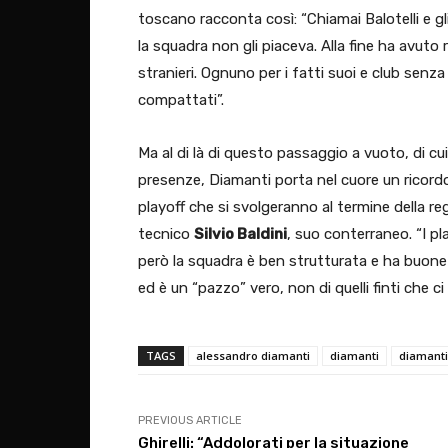
toscano racconta così: “Chiamai Balotelli e gli
la squadra non gli piaceva. Alla fine ha avuto 
stranieri. Ognuno per i fatti suoi e club senza
compattati”.
Ma al di là di questo passaggio a vuoto, di c
presenze, Diamanti porta nel cuore un ricordo
playoff che si svolgeranno al termine della r
tecnico
Silvio Baldini
, suo conterraneo. “I pl
però la squadra è ben strutturata e ha buone
ed è un “pazzo” vero, non di quelli finti che ci
TAGS
alessandro diamanti
diamanti
diamant
PREVIOUS ARTICLE
Ghirelli: “Addolorati per la situazione