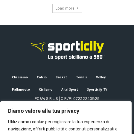
Load more
Chi siamo
Calcio
Basket
Tennis
Volley
Pallanuoto
Ciclismo
Altri Sport
Sporticily TV
FC&W S.R.L.S | C.F./PI 07232240825
Sede Legale: Via XX Settembre 53, Palermo (PA)
Diamo valore alla tua privacy
Editore e direttore responsabile: Francesco Cammuca | Registro
stampa Tribunale di Palermo n. 6/2022
Utilizziamo i cookie per migliorare la tua esperienza di
Mail:
info@sporticily.it
| Telefono:
+39 371 788 7216
navigazione, offrirti pubblicità o contenuti personalizzati e