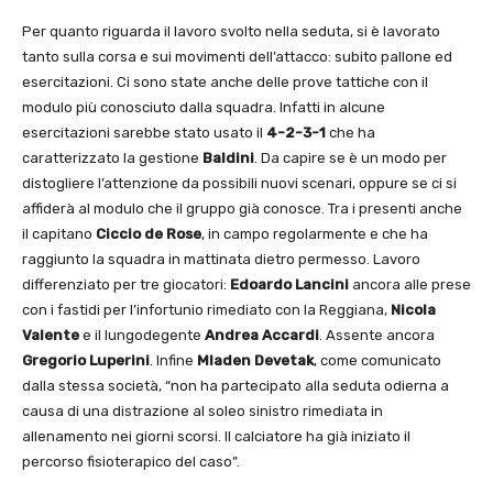
Per quanto riguarda il lavoro svolto nella seduta, si è lavorato
tanto sulla corsa e sui movimenti dell’attacco: subito pallone ed
esercitazioni. Ci sono state anche delle prove tattiche con il
modulo più conosciuto dalla squadra. Infatti in alcune
esercitazioni sarebbe stato usato il
4-2-3-1
che ha
caratterizzato la gestione
Baldini
. Da capire se è un modo per
distogliere l’attenzione da possibili nuovi scenari, oppure se ci si
affiderà al modulo che il gruppo già conosce. Tra i presenti anche
il capitano
Ciccio de Rose
, in campo regolarmente e che ha
raggiunto la squadra in mattinata dietro permesso. Lavoro
differenziato per tre giocatori:
Edoardo Lancini
ancora alle prese
con i fastidi per l’infortunio rimediato con la Reggiana,
Nicola
Valente
e il lungodegente
Andrea Accardi
. Assente ancora
Gregorio Luperini
. Infine
Mladen
Devetak
, come comunicato
dalla stessa società, “non ha partecipato alla seduta odierna a
causa di una distrazione al soleo sinistro rimediata in
allenamento nei giorni scorsi. Il calciatore ha già iniziato il
percorso fisioterapico del caso”.