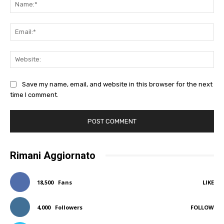
Na
Ema
Web
Save my name, email, and website in this browser for the next
time I comment.
Rimani Aggiornato
18,500
Fans
LIKE
4,000
Followers
FOLLOW