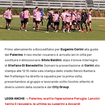
Primo allenamento a Boccadifalco per
Eugenio Corini
alla guida
del
Palermo
. Il neo mister rosanero è arrivato ieri in città per
sostituire il dimissionario
Silvio Baldini
, dopo il breve interregno
di
Stefano Di Benedetto
. Domani la presentazione di
Corini
alla
stampa alle 12:15 nella sala stampa dello stadio Renzo Barbera.
Nel frattempo ha diretto la squadra per la prima volta,
presentandosi al gruppo e lavorando sotto l’occhio attento di
diversi uomini della società e del
City Group
.
LEGGI ANCHE
->
Palermo, scatta l’operazione Perugia: Lancini
tenta il recupero, le ultime su Luperini e Accardi