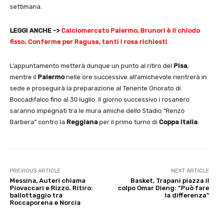
settimana.
LEGGI ANCHE ->
Calciomercato Palermo, Brunori è il chiodo
fisso. Conferme per Ragusa, tanti i rosa richiesti
L’appuntamento metterà dunque un punto al ritiro del
Pisa
,
mentre il
Palermo
nelle ore successive all’amichevole rientrerà in
sede e proseguirà la preparazione al Tenente Onorato di
Boccadifalco fino al 30 luglio. Il giorno successivo i rosanero
saranno impegnati tra le mura amiche dello Stadio “Renzo
Barbera” contro la
Reggiana
per il primo turno di
Coppa Italia
.
PREVIOUS ARTICLE
NEXT ARTICLE
Messina, Auteri chiama
Basket, Trapani piazza il
Piovaccari e Rizzo. Ritiro:
colpo Omar Dieng: “Può fare
ballottaggio tra
la differenza”
Roccaporena e Norcia