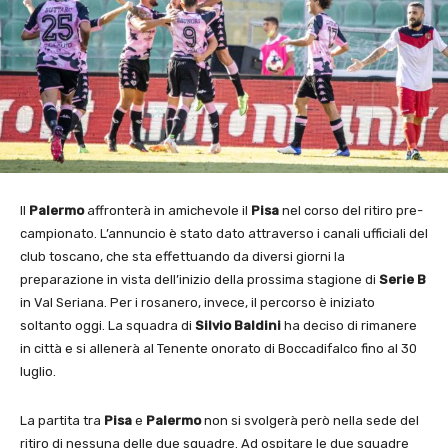
Il
Palermo
affronterà in amichevole il
Pisa
nel corso del ritiro pre-
campionato. L’annuncio è stato dato attraverso i canali ufficiali del
club toscano, che sta effettuando da diversi giorni la
preparazione in vista dell’inizio della prossima stagione di
Serie B
in Val Seriana. Per i rosanero, invece, il percorso è iniziato
soltanto oggi. La squadra di
Silvio Baldini
ha deciso di rimanere
in città e si allenerà al Tenente onorato di Boccadifalco fino al 30
luglio.
La partita tra
Pisa
e
Palermo
non si svolgerà però nella sede del
ritiro di nessuna delle due squadre. Ad ospitare le due squadre