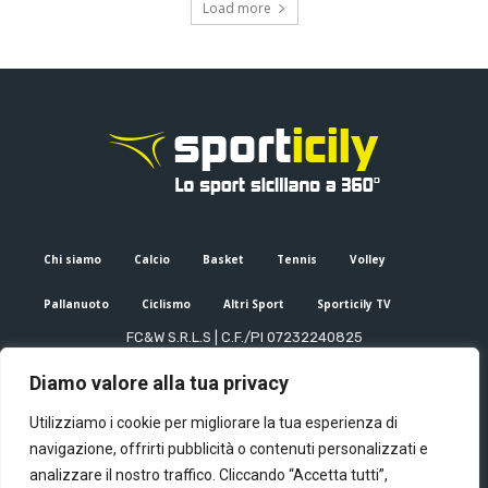
Load more
Chi siamo
Calcio
Basket
Tennis
Volley
Pallanuoto
Ciclismo
Altri Sport
Sporticily TV
FC&W S.R.L.S | C.F./PI 07232240825
Sede Legale: Via XX Settembre 53, Palermo (PA)
Diamo valore alla tua privacy
Editore e direttore responsabile: Francesco Cammuca | Registro
stampa Tribunale di Palermo n. 6/2022
Utilizziamo i cookie per migliorare la tua esperienza di
Mail:
info@sporticily.it
| Telefono:
+39 371 788 7216
navigazione, offrirti pubblicità o contenuti personalizzati e
analizzare il nostro traffico. Cliccando “Accetta tutti”,