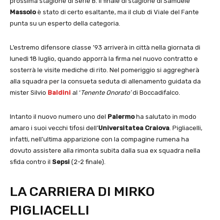
prossima stagione di Serie B. Il finale di stagione di Samuele
Massolo
è stato di certo esaltante, ma il club di Viale del Fante
punta su un esperto della categoria.
L’estremo difensore classe ’93 arriverà in città nella giornata di
lunedì 18 luglio, quando apporrà la firma nel nuovo contratto e
sosterrà le visite mediche di rito. Nel pomeriggio si aggregherà
alla squadra per la consueta seduta di allenamento guidata da
mister Silvio
Baldini
al ‘
Tenente Onorato’
di Boccadifalco.
Intanto il nuovo numero uno del
Palermo
ha salutato in modo
amaro i suoi vecchi tifosi dell’
Universitatea Craiova
. Pigliacelli,
infatti, nell’ultima apparizione con la compagine rumena ha
dovuto assistere alla rimonta subita dalla sua ex squadra nella
sfida contro il
Sepsi
(2-2 finale).
LA CARRIERA DI MIRKO
PIGLIACELLI