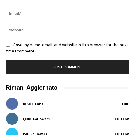
Ema
Web
Save my name, email, and website in this browser for the next
time I comment.
Rimani Aggiornato
18,500
Fans
LIKE
4,000
Followers
FOLLOW
150
Followers
FOLLOW