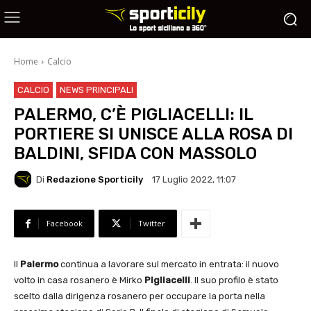
Home
Calcio
CALCIO
NEWS PRINCIPALI
PALERMO, C’È PIGLIACELLI: IL
PORTIERE SI UNISCE ALLA ROSA DI
BALDINI, SFIDA CON MASSOLO
Di
Redazione Sporticily
17 Luglio 2022, 11:07
Facebook
Twitter
Il
Palermo
continua a lavorare sul mercato in entrata: il nuovo
volto in casa rosanero è Mirko
Pigliacelli
. Il suo profilo è stato
scelto dalla dirigenza rosanero per occupare la porta nella