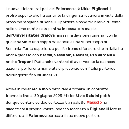
Il nuovo titolare tra i pali del
Palermo
sarà Mirko
Pigliacelli
,
profilo esperto che ha convinto la dirigenza rosanero in vista della
prossima stagione di Serie B. Il portiere classe ’93 nativo di Roma
nelle ultime quattro stagioni ha indossato la maglia
dell’
Universitatea Craiova
(massima divisione rumena) con la
quale ha vinto una coppa nazionale e una supercoppa di
Romania. Tanta esperienza per l’estremo difensore che in Italia ha
anche giocato con
Parma
,
Sassuolo
,
Pescara
,
Pro Vercelli
e
anche
Trapani
. Può anche vantarsi di aver vestito la casacca
azzurra, per lui una manciata di presenze con l’Italia partendo
dall’unger 18 fino all’under 21.
Arriva in rosanero a titolo definitivo e firmerà un contratto
triennale fino al 30 giugno 2025. Mister Silvio
Baldini
potrà
dunque contare su due certezze tra i pali. Se
Massolo
ha
dimostrato il proprio valore, adesso toccherà a
Pigliacelli
fare la
differenza. Il
Palermo
abbraccia il suo nuovo portiere.