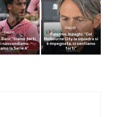
CALCIO
CALCIO
Palermo, Inzaghi: “Col
 Bani: “Siamo forti,
Melbourne City la squadra si
ci nascondiamo.
è impegnata, ci sentiamo
iamo la Serie A”
forti”