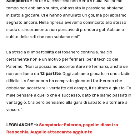
Sampdoria
è forte e la classifica non c’entra nulla. Nel primo
tempo non abbiamo subito, abbassata la pressione abbiamo
iniziato a giocare. Ci è hanno annullato un gol, ma poi abbiamo
segnato ancora. Nella ripresa avevamo cominciato allo stesso
modo e sinceramente non pensavo di prendere gol. Abbiamo
subito delle reti che non subiamo mai”.
La striscia di imbattibilità dei rosanero continua, ma ciò
certamente non è un motivo per fermarsi per il tecnico del
Palermo: “Non ci possiamo accontentare né fermarci, anche se
non perdiamo da
12 partite
. Oggi abbiamo giocato in uno stadio
difficile. La Sampdoria ha comprato giocatori forti: credo che
dobbiamo accettare il verdetto del campo, il risultato è giusto. Fa
male pensare a quello che è successo, dato che siamo passati in
vantaggio. Ora però pensiamo alla gara di sabato e a tornare a
vincere”.
LEGGI ANCHE ->
Sampdoria-Palermo, pagelle: disastro
Ranocchia, Augello attaccante aggiunto