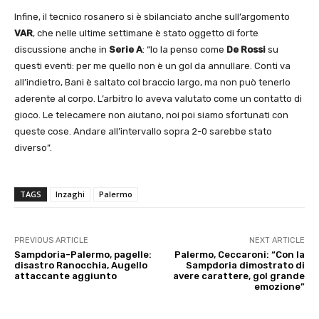
Infine, il tecnico rosanero si è sbilanciato anche sull’argomento
VAR
, che nelle ultime settimane è stato oggetto di forte
discussione anche in
Serie A
: “Io la penso come
De Rossi
su
questi eventi: per me quello non è un gol da annullare. Conti va
all’indietro, Bani è saltato col braccio largo, ma non può tenerlo
aderente al corpo. L’arbitro lo aveva valutato come un contatto di
gioco. Le telecamere non aiutano, noi poi siamo sfortunati con
queste cose. Andare all’intervallo sopra 2-0 sarebbe stato
diverso”.
TAGS
Inzaghi
Palermo
PREVIOUS ARTICLE
NEXT ARTICLE
Sampdoria-Palermo, pagelle:
Palermo, Ceccaroni: “Con la
disastro Ranocchia, Augello
Sampdoria dimostrato di
attaccante aggiunto
avere carattere, gol grande
emozione”