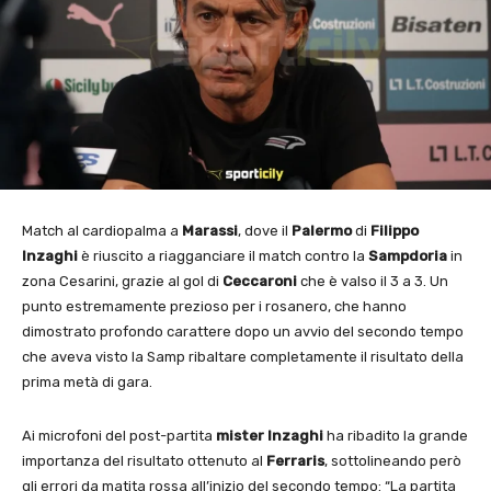
Match al cardiopalma a
Marassi
, dove il
Palermo
di
Filippo
Inzaghi
è riuscito a riagganciare il match contro la
Sampdoria
in
zona Cesarini, grazie al gol di
Ceccaroni
che è valso il 3 a 3. Un
punto estremamente prezioso per i rosanero, che hanno
dimostrato profondo carattere dopo un avvio del secondo tempo
che aveva visto la Samp ribaltare completamente il risultato della
prima metà di gara.
Ai microfoni del post-partita
mister Inzaghi
ha ribadito la grande
importanza del risultato ottenuto al
Ferraris
, sottolineando però
gli errori da matita rossa all’inizio del secondo tempo: “La partita