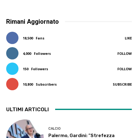
Rimani Aggiornato
18,500
Fans
LIKE
4,000
Followers
FOLLOW
150
Followers
FOLLOW
10,800
Subscribers
SUBSCRIBE
ULTIMI ARTICOLI
CALCIO
Palermo, Gardini: “Strefezza