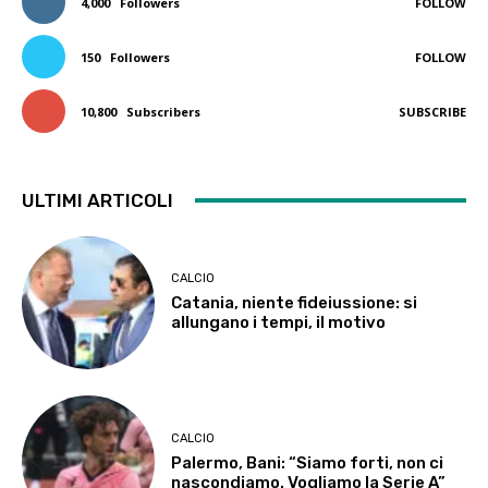
4,000
Followers
FOLLOW
150
Followers
FOLLOW
10,800
Subscribers
SUBSCRIBE
ULTIMI ARTICOLI
CALCIO
Catania, niente fideiussione: si
allungano i tempi, il motivo
CALCIO
Palermo, Bani: “Siamo forti, non ci
nascondiamo. Vogliamo la Serie A”