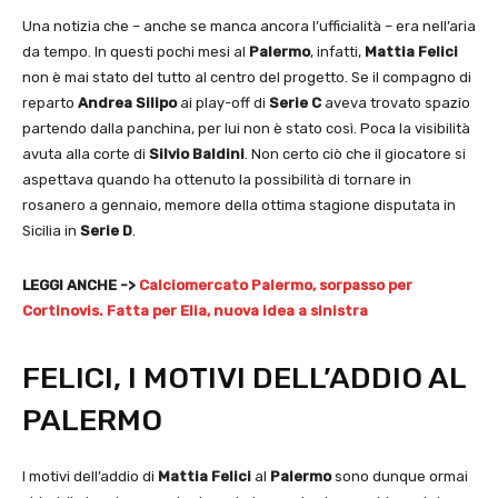
Una notizia che – anche se manca ancora l’ufficialità – era nell’aria
da tempo. In questi pochi mesi al
Palermo
, infatti,
Mattia Felici
non è mai stato del tutto al centro del progetto. Se il compagno di
reparto
Andrea Silipo
ai play-off di
Serie C
aveva trovato spazio
partendo dalla panchina, per lui non è stato così. Poca la visibilità
avuta alla corte di
Silvio Baldini
. Non certo ciò che il giocatore si
aspettava quando ha ottenuto la possibilità di tornare in
rosanero a gennaio, memore della ottima stagione disputata in
Sicilia in
Serie D
.
LEGGI ANCHE ->
Calciomercato Palermo, sorpasso per
Cortinovis. Fatta per Elia, nuova idea a sinistra
FELICI, I MOTIVI DELL’ADDIO AL
PALERMO
I motivi dell’addio di
Mattia Felici
al
Palermo
sono dunque ormai