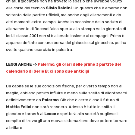
chiari. Il giocatore non ha trovato lo spazio che avrebbe voluto
alla corte del tecnico
Silvio Baldini
. Un quadro che è emerso non
soltanto dalle partite ufficiali, ma anche dagli allenamenti e da
altri momenti extra-campo. Anche in occasione della seduta di
allenamento di Boccadifalco aperta alla stampa nella giornata di
ieri, il classe 2001 non si è allenato insieme ai compagni. Prima è
apparso defilato con una borsa del ghiaccio sul ginocchio, poi ha
svolto qualche esercizio in palestra.
LEGGI ANCHE ->
Palermo, gli orari delle prime 3 partite del
calendario di Serie B: ci sono due anticipi
Da capire se le sue condizioni fisiche, per diverso tempo non al
meglio, abbiano potuto influire o meno sulla scelta di allontanarsi
definitivamente da
Palermo
. Ciò che è certo è che il futuro di
Mattia Felici
non sarà rosanero. Adesso è tutto in salita. Il
giocatore tornerà al
Lecce
e spetterà alla società pugliese il
compito di trovargli una nuova sistemazione dove potere tornare
a brillare.