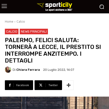
Home
Calcio
CALCIO
NEWS PRINCIPALI
PALERMO, FELICI SALUTA:
TORNERÀ A LECCE, IL PRESTITO SI
INTERROMPE ANZITEMPO. I
DETTAGLI
Di
Chiara Ferrara
20 Luglio 2022, 14:07
Facebook
Twitter