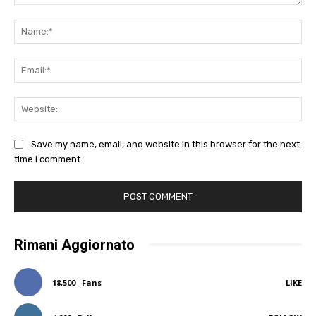
Comment:
Na
Ema
Web
Save my name, email, and website in this browser for the next
time I comment.
Rimani Aggiornato
18,500
Fans
LIKE