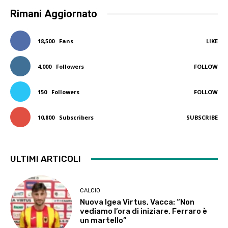
Rimani Aggiornato
18,500
Fans
LIKE
4,000
Followers
FOLLOW
150
Followers
FOLLOW
10,800
Subscribers
SUBSCRIBE
ULTIMI ARTICOLI
CALCIO
Nuova Igea Virtus, Vacca: “Non
vediamo l’ora di iniziare, Ferraro è
un martello”