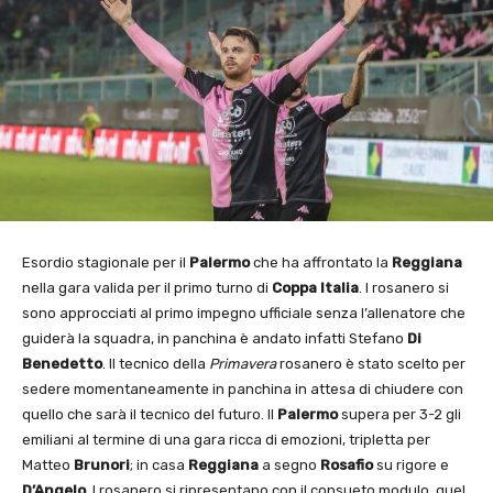
Esordio stagionale per il
Palermo
che ha affrontato la
Reggiana
nella gara valida per il primo turno di
Coppa Italia
. I rosanero si
sono approcciati al primo impegno ufficiale senza l’allenatore che
guiderà la squadra, in panchina è andato infatti Stefano
Di
Benedetto
. Il tecnico della
Primavera
rosanero è stato scelto per
sedere momentaneamente in panchina in attesa di chiudere con
quello che sarà il tecnico del futuro. Il
Palermo
supera per 3-2 gli
emiliani al termine di una gara ricca di emozioni, tripletta per
Matteo
Brunori
; in casa
Reggiana
a segno
Rosafio
su rigore e
D’Angelo
. I rosanero si ripresentano con il consueto modulo, quel