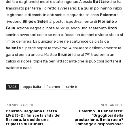
del tiro dagli undici metri è stato ingenuo Alessio
Buttaro
che ha
trascinato per terra il diretto avversario. Da qui in poi hanno inizio
le girandole di cambi in entrambe le squadre: in casa
Palermo
si
rivedono
Silipo
e
Soleri
al posto rispettivamente di
Floriano
e
Fella
. Azione degna di nota al 59′ quando uno scatenato
Broh
semina avversari come se non ci fosse un domani e viene steso al
limite dell’area. La punizione che ne scaturisce calciata da
Valente
si perde sopra la traversa. A chiudere definitivamente la
gara ci pensa ancora Matteo
Brunori
che al 79′ trasforma un
calcio di rigore, tripletta per l’attaccante che si può così portare il
pallone a casa.
TAGS
coppa italia
Palermo
serie b
PREVIOUS ARTICLE
NEXT ARTICLE
Palermo-Reggiana Diretta
Palermo, Di Benedetto:
LIVE (3-2): finisce la sfida del
“Orgogliosi della
Barbera, la decide una
prestazione. Il mio ruolo?
tripletta di Brunori
Rimango a disposizione”