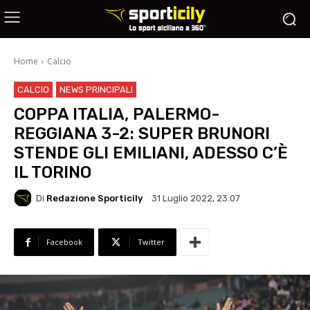
Home
Calcio
CALCIO
NEWS PRINCIPALI
COPPA ITALIA, PALERMO-
REGGIANA 3-2: SUPER BRUNORI
STENDE GLI EMILIANI, ADESSO C’È
IL TORINO
Di
Redazione Sporticily
31 Luglio 2022, 23:07
Facebook
Twitter