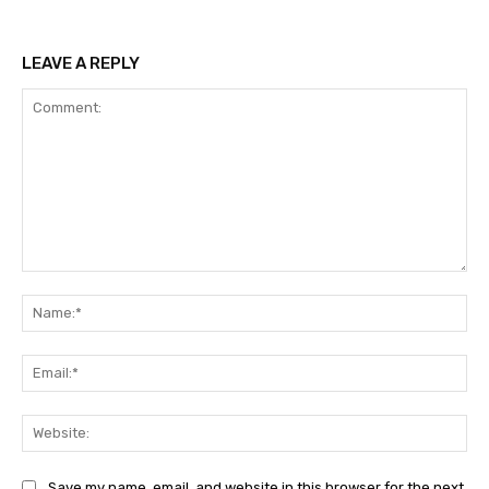
LEAVE A REPLY
Comment:
Na
Ema
Web
Save my name, email, and website in this browser for the next