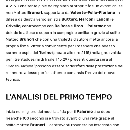
4-2-3-1 che tante gioie ha regalato ai propri tifosi. In avanti chi se
non Matteo
Brunori
, supportato da
Valente
–
Fella
–
Floriano
. In
difesa da destra verso sinistra
Buttaro
,
Marconi
,
Lancini
e
Crivello
; centrocampo con
De Rose
e
Broh
. Il
Palermo
non
delude le attese e supera la compagine emiliana grazie al solito
Matteo
Brunori
che con una tripletta d’autore mette ancora la
propria firma. Vittoria convincente per i rosanero che adesso
saranno ospiti del
Torino
(sabato alle ore 21.15) nella gara valida
per i trentaduesimi di finale. I 13.297 presenti questa sera al
“
Renzo Barbera”
possono essere soddisfatti della prestazione dei
rosanero, adesso però si attende con ansia l’arrivo del nuovo
tecnico.
L’ANALISI DEL PRIMO TEMPO
Inizia nel migliore dei modi la sfida per il
Palermo
che dopo
neanche 180 secondi si è trovato avanti di una rete grazie al
solito Matteo
Brunori
. Il centravanti rosanero ha insaccato con