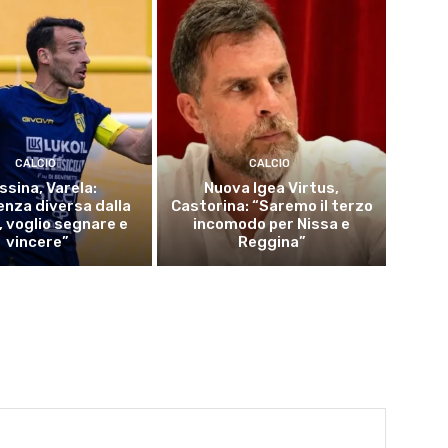
CALCIO
CALCIO
ssina, Varela:
Nuova Igea Virtus,
enza diversa dalla
Castorina: “Saremo il terzo
, voglio segnare e
incomodo per Nissa e
vincere”
Reggina”