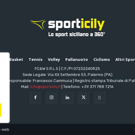
io
Basket
Tennis
Volley
Pallanuoto
Ciclismo
Altri Spo
FC&W S.R.L.S | C.F./PI 07232240825
Sede Legale: Via XX Settembre 53, Palermo (PA)
ttore responsabile: Francesco Cammuca | Registro stampa Tribunale di Pa
Mail:
info@sporticily.it
| Telefono:
+39 371 788 7216
e web