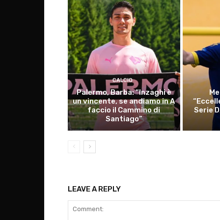
CALCIO
Palermo, Barba: “Inzaghi è
Me
un vincente, se andiamo in A
“Eccell
faccio il Cammino di
Serie D
Santiago”
LEAVE A REPLY