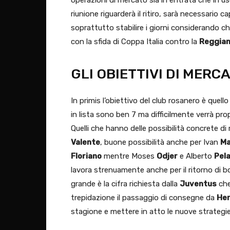
riunione riguarderà il ritiro, sarà necessario
soprattutto stabilire i giorni considerando che i
con la sfida di Coppa Italia contro la
Reggia
GLI OBIETTIVI DI MERC
In primis l’obiettivo del club rosanero è quello
in lista sono ben 7 ma difficilmente verrà pro
Quelli che hanno delle possibilità concrete d
Valente
, buone possibilità anche per Ivan
Ma
Floriano
mentre Moses
Odjer
e Alberto
Pel
lavora strenuamente anche per il ritorno di
grande è la cifra richiesta dalla
Juventus
che
trepidazione il passaggio di consegne da
Her
stagione e mettere in atto le nuove strategi