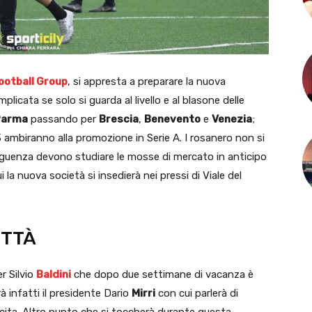
ootball Group
, si appresta a preparare la nuova
licata se solo si guarda al livello e al blasone delle
Parma
passando per
Brescia
,
Benevento
e
Venezia
;
 ambiranno alla promozione in Serie A. I rosanero non si
eguenza devono studiare le mosse di mercato in anticipo
 la nuova società si insedierà nei pressi di Viale del
ITTÀ
r Silvio
Baldini
che dopo due settimane di vacanza è
à infatti il presidente Dario
Mirri
con cui parlerà di
scita. Altro punto che si toccherà durante questa