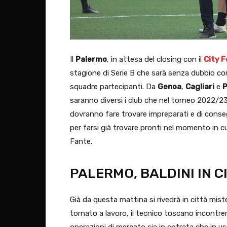
Il
Palermo
, in attesa del closing con il
City F
stagione di Serie B che sarà senza dubbio comp
squadre partecipanti. Da
Genoa
,
Cagliari
e
saranno diversi i club che nel torneo 2022/23
dovranno fare trovare impreparati e di cons
per farsi già trovare pronti nel momento in cui
Fante.
PALERMO, BALDINI IN C
Già da questa mattina si rivedrà in città miste
tornato a lavoro, il tecnico toscano incontrer
operazioni di mercato sia in entrata che in u