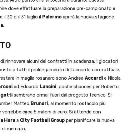
 capire dove effettuare la preparazione pre-campionato e
l 30 o il 31 luglio il
Palermo
aprirà la nuova stagione
na
.
ATO
 di rinnovare alcuni dei contratti in scadenza, i giocatori
posto a tutti il prolungamento dell’accordo contrattuale.
i restare in maglia rosanero sono Andrea
Accardi
e Nicola
rconi
ed Edoardo
Lancini
; poche chances per Roberto
agotti
sembrano ormai fuori dal progetto tecnico. Si
 bomber Matteo
Brunori
, al momento l’ostacolo più
 vorrebbe circa 5 milioni di euro. Si attende con
a Hora
a
City Football Group
per pianificare la nuova
e di mercato.