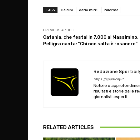
TAGS
Baldini
dario mirri
Palermo
PREVIOUS ARTICLE
Catania, che festa! In 7.000 al Massimino. 
Pelligra canta: “Chi non salta è rosanero”
Redazione Sporticil
https://sporticily.it
Notizie e approfondiment
risultati e storie dalle r
giornalisti esperti.
RELATED ARTICLES