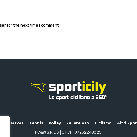
Website:
ser for the next time I comment.
io
Basket
Tennis
Volley
Pallanuoto
Ciclismo
Altri Spo
FC&W S.R.L.S | C.F./PI 07232240825