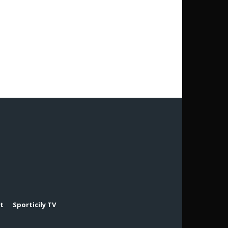
rt
Sporticily TV