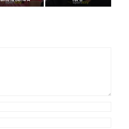
Name:*
Email:*