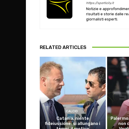
https://sporticily.it
Notizie e approfondiment
risultati e storie dalle r
giornalisti esperti.
RELATED ARTICLES
CALCIO
Catania, niente
Palermo,
fideiussione: si allungano i
non 
tempi, il motivo
Vogl