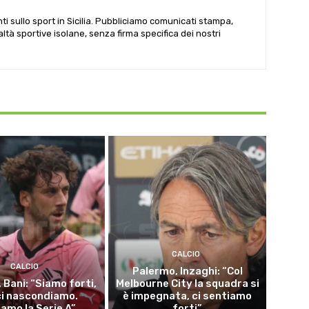
i sullo sport in Sicilia. Pubbliciamo comunicati stampa,
ealtà sportive isolane, senza firma specifica dei nostri
CALCIO
CALCIO
Palermo, Inzaghi: “Col
 Bani: “Siamo forti,
Melbourne City la squadra si
ci nascondiamo.
è impegnata, ci sentiamo
iamo la Serie A”
forti”