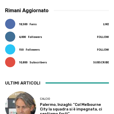
Rimani Aggiornato
18,500
Fans
LIKE
4,000
Followers
FOLLOW
150
Followers
FOLLOW
10,800
Subscribers
SUBSCRIBE
ULTIMI ARTICOLI
CALCIO
Palermo, Inzaghi: “Col Melbourne
City la squadra si è impegnata, ci
sentiamo forti”