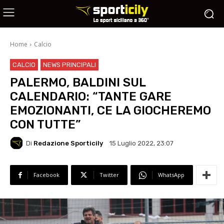
Home
Calcio
CALCIO
NEWS PRINCIPALI
PALERMO, BALDINI SUL
CALENDARIO: “TANTE GARE
EMOZIONANTI, CE LA GIOCHEREMO
CON TUTTE”
Di
Redazione Sporticily
15 Luglio 2022, 23:07
Facebook
Twitter
WhatsApp