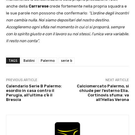
anche della
Carrarese
crede fortemente nella propria squadra e
le sue parole non possono che confermarlo:
“L’ordine degli incontri
non cambia nulla. Noi siamo depositari del nostro destino.
Accoglieremo ogni sfida nel momento in cui ci si proporrà, sempre
con lo spirito giusto e con il lavoro su noi stessi, l’unica vera variabile.
Il resto non conta”.
TAGS
Baldini
Palermo
serie b
PREVIOUS ARTICLE
NEXT ARTICLE
Calendario Serie B Palermo:
Calciomercato Palermo, si
esordio in casa contro il
chiude per l’esterno Elia.
Perugia, all’ultima c’è il
Cortinovis sfuma: va
Brescia
all’Hellas Verona