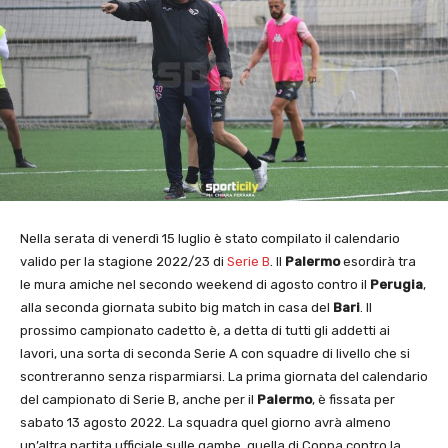
Nella serata di venerdì 15 luglio è stato compilato il calendario
valido per la stagione 2022/23 di
Serie B
. Il
Palermo
esordirà tra
le mura amiche nel secondo weekend di agosto contro il
Perugia
,
alla seconda giornata subito big match in casa del
Bari
. Il
prossimo campionato cadetto è, a detta di tutti gli addetti ai
lavori, una sorta di seconda Serie A con squadre di livello che si
scontreranno senza risparmiarsi. La prima giornata del calendario
del campionato di Serie B, anche per il
Palermo
, è fissata per
sabato 13 agosto 2022. La squadra quel giorno avrà almeno
un’altra partita ufficiale sulle gambe, quella di Coppa contro la