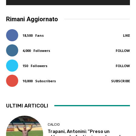
Rimani Aggiornato
18,500
Fans
LIKE
4,000
Followers
FOLLOW
150
Followers
FOLLOW
10,800
Subscribers
SUBSCRIBE
ULTIMI ARTICOLI
CALCIO
Trapani, Antonini: “Preso un