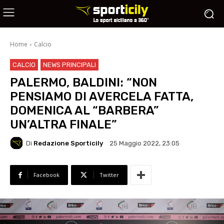
Home
Calcio
CALCIO
NEWS PRINCIPALI
PALERMO, BALDINI: “NON
PENSIAMO DI AVERCELA FATTA,
DOMENICA AL “BARBERA”
UN’ALTRA FINALE”
Di
Redazione Sporticily
25 Maggio 2022, 23:05
Facebook
Twitter