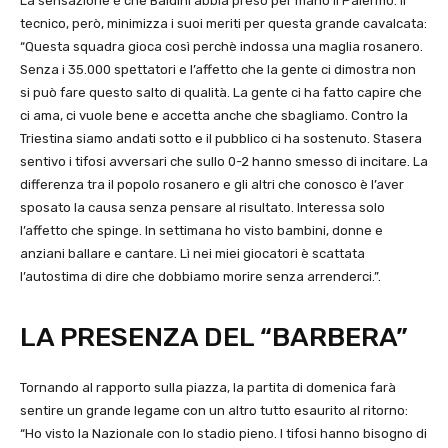
La sensazione è che Baldini abbia preso per mano il Palermo. Il
tecnico, però, minimizza i suoi meriti per questa grande cavalcata:
“Questa squadra gioca così perchè indossa una maglia rosanero.
Senza i 35.000 spettatori e l’affetto che la gente ci dimostra non
si può fare questo salto di qualità. La gente ci ha fatto capire che
ci ama, ci vuole bene e accetta anche che sbagliamo. Contro la
Triestina siamo andati sotto e il pubblico ci ha sostenuto. Stasera
sentivo i tifosi avversari che sullo 0-2 hanno smesso di incitare. La
differenza tra il popolo rosanero e gli altri che conosco è l’aver
sposato la causa senza pensare al risultato. Interessa solo
l’affetto che spinge. In settimana ho visto bambini, donne e
anziani ballare e cantare. Lì nei miei giocatori è scattata
l’autostima di dire che dobbiamo morire senza arrenderci.”.
LA PRESENZA DEL “BARBERA”
Tornando al rapporto sulla piazza, la partita di domenica farà
sentire un grande legame con un altro tutto esaurito al ritorno:
“Ho visto la Nazionale con lo stadio pieno. I tifosi hanno bisogno di