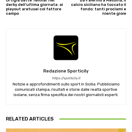
Ortigia batte Telimar nel
Da Palermo a Messina, il
derby dell’ultima giornata: ai
calcio siciliano ha toccato il
playout aretusei col fattore
fondo: tanti proclami e
campo
niente gioie
Redazione Sporticily
https://sporticily.it
Notizie e approfondimenti sullo sport in Sicilia. Pubbliciamo
comunicati stampa, risultati e storie dalle realtà sportive
isolane, senza firma specifica dei nostri giornalisti esperti.
RELATED ARTICLES