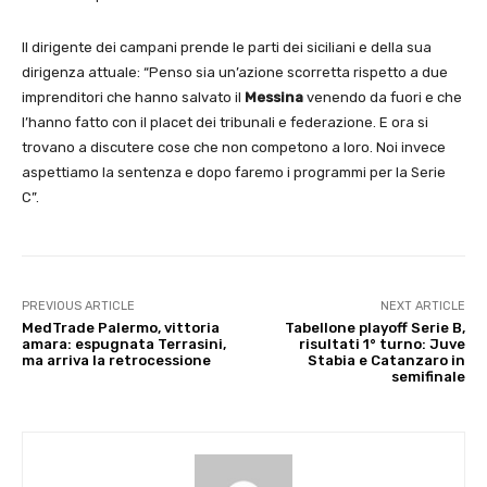
Il dirigente dei campani prende le parti dei siciliani e della sua
dirigenza attuale: “Penso sia un’azione scorretta rispetto a due
imprenditori che hanno salvato il
Messina
venendo da fuori e che
l’hanno fatto con il placet dei tribunali e federazione. E ora si
trovano a discutere cose che non competono a loro. Noi invece
aspettiamo la sentenza e dopo faremo i programmi per la Serie
C”.
PREVIOUS ARTICLE
NEXT ARTICLE
MedTrade Palermo, vittoria
Tabellone playoff Serie B,
amara: espugnata Terrasini,
risultati 1° turno: Juve
ma arriva la retrocessione
Stabia e Catanzaro in
semifinale