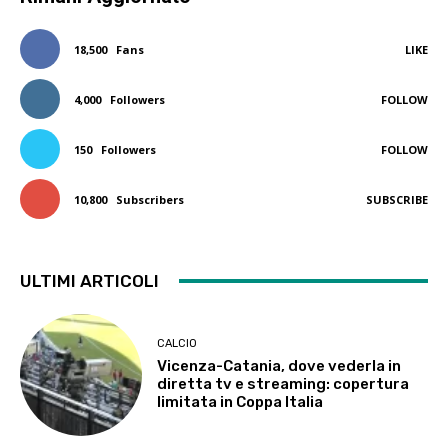
18,500
Fans
LIKE
4,000
Followers
FOLLOW
150
Followers
FOLLOW
10,800
Subscribers
SUBSCRIBE
ULTIMI ARTICOLI
CALCIO
Vicenza-Catania, dove vederla in
diretta tv e streaming: copertura
limitata in Coppa Italia