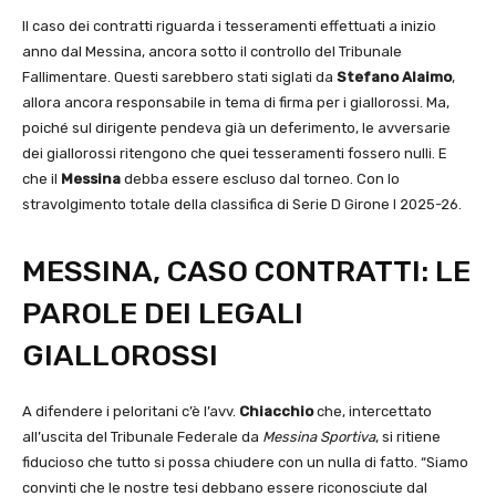
Il caso dei contratti riguarda i tesseramenti effettuati a inizio
anno dal Messina, ancora sotto il controllo del Tribunale
Fallimentare. Questi sarebbero stati siglati da
Stefano Alaimo
,
allora ancora responsabile in tema di firma per i giallorossi. Ma,
poiché sul dirigente pendeva già un deferimento, le avversarie
dei giallorossi ritengono che quei tesseramenti fossero nulli. E
che il
Messina
debba essere escluso dal torneo. Con lo
stravolgimento totale della classifica di Serie D Girone I 2025-26.
MESSINA, CASO CONTRATTI: LE
PAROLE DEI LEGALI
GIALLOROSSI
A difendere i peloritani c’è l’avv.
Chiacchio
che, intercettato
all’uscita del Tribunale Federale da
Messina Sportiva
, si ritiene
fiducioso che tutto si possa chiudere con un nulla di fatto. “Siamo
convinti che le nostre tesi debbano essere riconosciute dal