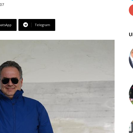
:07
atsApp
Telegram
U