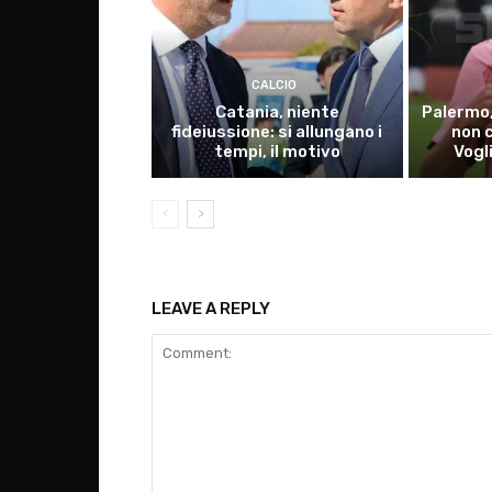
CALCIO
Catania, niente
Palermo,
fideiussione: si allungano i
non 
tempi, il motivo
Vogl
LEAVE A REPLY