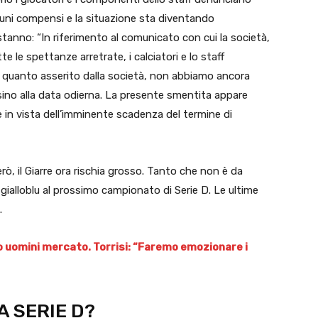
ni compensi e la situazione sta diventando
 stanno: “In riferimento al comunicato con cui la società,
tte le spettanze arretrate, i calciatori e lo staff
i quanto asserito dalla società, non abbiamo ancora
sino alla data odierna. La presente smentita appare
in vista dell’imminente scadenza del termine di
rò, il Giarre ora rischia grosso. Tanto che non è da
 gialloblu al prossimo campionato di Serie D. Le ultime
.
o uomini mercato. Torrisi: “Faremo emozionare i
A SERIE D?