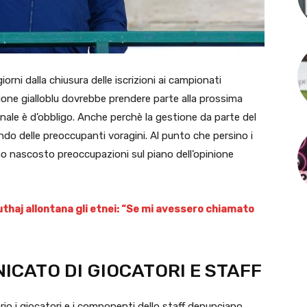
giorni dalla chiusura delle iscrizioni ai campionati
azione gialloblu dovrebbe prendere parte alla prossima
nale è d’obbligo. Anche perchè la gestione da parte del
ndo delle preoccupanti voragini. Al punto che persino i
no nascosto preoccupazioni sul piano dell’opinione
thaj allontana gli etnei: “Se mi avessero chiamato
ICATO DI GIOCATORI E STAFF
io i giocatori e i componenti dello staff denunciano