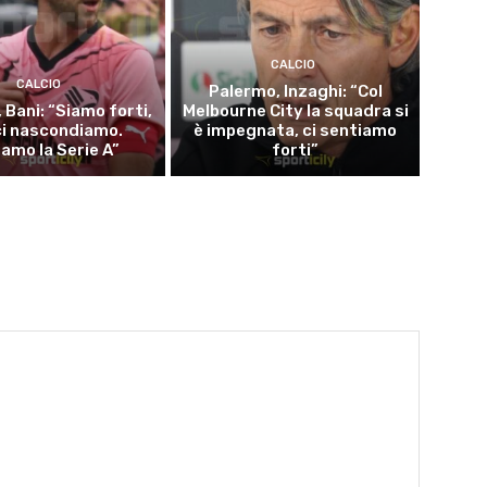
CALCIO
CALCIO
Palermo, Inzaghi: “Col
 Bani: “Siamo forti,
Melbourne City la squadra si
ci nascondiamo.
è impegnata, ci sentiamo
iamo la Serie A”
forti”