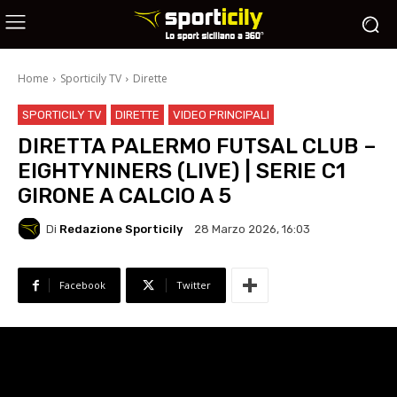
Home
Sporticily TV
Dirette
SPORTICILY TV
DIRETTE
VIDEO PRINCIPALI
DIRETTA PALERMO FUTSAL CLUB –
EIGHTYNINERS (LIVE) | SERIE C1
GIRONE A CALCIO A 5
Di
Redazione Sporticily
28 Marzo 2026, 16:03
Facebook
Twitter