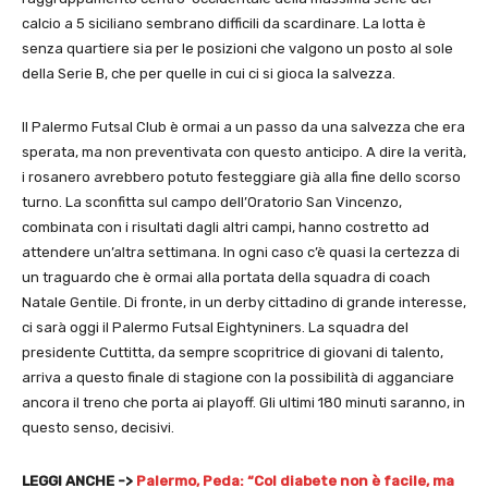
calcio a 5 siciliano sembrano difficili da scardinare. La lotta è
senza quartiere sia per le posizioni che valgono un posto al sole
della Serie B, che per quelle in cui ci si gioca la salvezza.
Il Palermo Futsal Club è ormai a un passo da una salvezza che era
sperata, ma non preventivata con questo anticipo. A dire la verità,
i rosanero avrebbero potuto festeggiare già alla fine dello scorso
turno. La sconfitta sul campo dell’Oratorio San Vincenzo,
combinata con i risultati dagli altri campi, hanno costretto ad
attendere un’altra settimana. In ogni caso c’è quasi la certezza di
un traguardo che è ormai alla portata della squadra di coach
Natale Gentile. Di fronte, in un derby cittadino di grande interesse,
ci sarà oggi il Palermo Futsal Eightyniners. La squadra del
presidente Cuttitta, da sempre scopritrice di giovani di talento,
arriva a questo finale di stagione con la possibilità di agganciare
ancora il treno che porta ai playoff. Gli ultimi 180 minuti saranno, in
questo senso, decisivi.
LEGGI ANCHE ->
Palermo, Peda: “Col diabete non è facile, ma