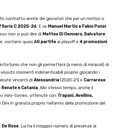
to contratto anche dei giocatori che per un motivo o
f Serie C 2025-26
. E se
Manuel Martic e Fabio Ponsi
esso non si può dire di
Matteo Di Gennaro, Salvatore
eme, contano quasi
60 partite
ai playoff e
4 promozioni
nfortunio che non gli permetterà (a meno di miracoli) di
vissuto momenti indimenticabili proprio giocando i
alcate vincenti di
Alessandria
(2020-21) e
Carrarese
n
Renate e Catania
. Allo stesso tempo, anche il
to mini-torneo, ottenute con
Trapani, Avellino,
Dini in granata proprio nell’anno della promozione del
è
De Rose
. Lui ha il maggior numero di presenze ai