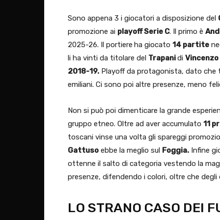
Sono appena 3 i giocatori a disposizione del
promozione ai
playoff Serie C
. Il primo è
And
2025-26. Il portiere
ha giocato
14 partite
neg
li ha vinti da titolare del
Trapani
di
Vincenzo 
2018-19.
Playoff da protagonista, dato che te
emiliani. Ci sono poi altre presenze, meno fel
Non si può poi dimenticare la grande esperie
gruppo etneo. Oltre ad aver accumulato
11 p
toscani vinse una volta gli spareggi promozio
Gattuso
ebbe la meglio sul
Foggia.
Infine gi
ottenne il salto di categoria vestendo la magl
presenze, difendendo i colori, oltre che degli 
LO STRANO CASO DEI FU