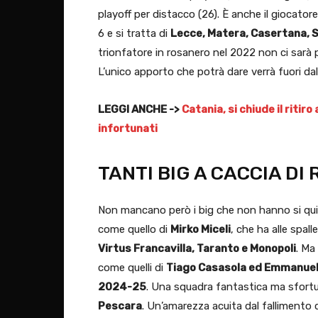
playoff per distacco (26). È anche il giocato
6 e si tratta di
Lecce, Matera, Casertana, S
trionfatore in rosanero nel 2022 non ci sarà p
L’unico apporto che potrà dare verrà fuori da
LEGGI ANCHE ->
Catania, si chiude il ritir
infortunati
TANTI BIG A CACCIA DI
Non mancano però i big che non hanno si qui a
come quello di
Mirko Miceli
, che ha alle spall
Virtus Francavilla, Taranto e Monopoli
. Ma
come quelli di
Tiago Casasola ed Emmanuele
2024-25
. Una squadra fantastica ma sfortun
Pescara
. Un’amarezza acuita dal fallimento d