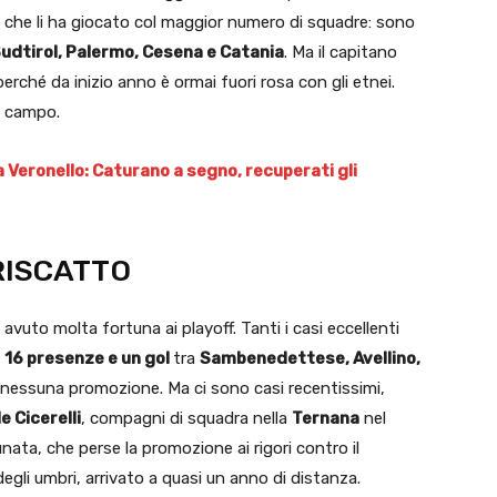
re che li ha giocato col maggior numero di squadre: sono
udtirol, Palermo, Cesena e Catania
. Ma il capitano
erché da inizio anno è ormai fuori rosa con gli etnei.
l campo.
o a Veronello: Caturano a segno, recuperati gli
 RISCATTO
vuto molta fortuna ai playoff. Tanti i casi eccellenti
e
16 presenze e un gol
tra
Sambenedettese, Avellino,
 nessuna promozione. Ma ci sono casi recentissimi,
 Cicerelli
, compagni di squadra nella
Ternana
nel
ata, che perse la promozione ai rigori contro il
egli umbri, arrivato a quasi un anno di distanza.