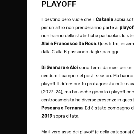
PLAYOFF
Il destino però vuole che il
Catania
abbia sot
per un altro non prenderanno parte ai
playof
non hanno delle statistiche particolari, lo st
Aloi e Francesco De Rose
. Questi tre, insi
dalla C alla B passando dagli spareggi.
Di Gennaro e Aloi
sono fermi da mesi per un i
rivedere il campo nel post-season. Ma hanno 
playoff. Il difensore fu protagonista nelle cav
(2023-24), ma ha anche giocato i playoff co
centrocampista ha diverse presenze in ques
Pescara e Ternana
. Ed è stato compagno di 
2019
sopra citata.
Ma il vero asso dei playoff (e della categoria) 