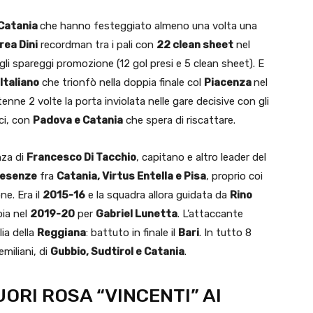
Catania
che hanno festeggiato almeno una volta una
rea Dini
recordman tra i pali con
22 clean sheet
nel
li spareggi promozione (12 gol presi e 5 clean sheet). E
Italiano
che trionfò nella doppia finale col
Piacenza
nel
nne 2 volte la porta inviolata nelle gare decisive con gli
ici, con
Padova e Catania
che spera di riscattare.
nza di
Francesco Di Tacchio
, capitano e altro leader del
resenze
fra
Catania, Virtus Entella e Pisa
, proprio coi
ne. Era il
2015-16
e la squadra allora guidata da
Rino
oia nel
2019-20
per
Gabriel Lunetta
. L’attaccante
ia della
Reggiana
: battuto in finale il
Bari
. In tutto 8
emiliani, di
Gubbio, Sudtirol e Catania
.
ORI ROSA “VINCENTI” AI