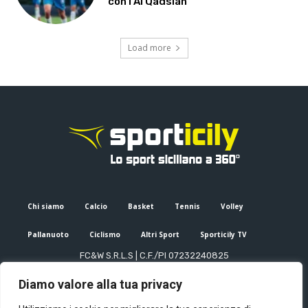
con l’Al Qadsiah
Load more
Chi siamo
Calcio
Basket
Tennis
Volley
Pallanuoto
Ciclismo
Altri Sport
Sporticily TV
FC&W S.R.L.S | C.F./PI 07232240825
Sede Legale: Via XX Settembre 53, Palermo (PA)
Diamo valore alla tua privacy
Editore e direttore responsabile: Francesco Cammuca | Registro
stampa Tribunale di Palermo n. 6/2022