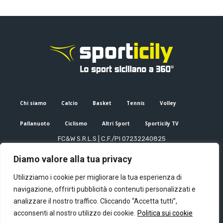
Chi siamo
Calcio
Basket
Tennis
Volley
Pallanuoto
Ciclismo
Altri Sport
Sporticily TV
FC&W S.R.L.S | C.F./PI 07232240825
Sede Legale: Via XX Settembre 53, Palermo (PA)
Diamo valore alla tua privacy
Editore e direttore responsabile: Francesco Cammuca | Registro
stampa Tribunale di Palermo n. 6/2022
Utilizziamo i cookie per migliorare la tua esperienza di
Mail:
info@sporticily.it
| Telefono:
+39 371 788 7216
navigazione, offrirti pubblicità o contenuti personalizzati e
analizzare il nostro traffico. Cliccando “Accetta tutti”,
acconsenti al nostro utilizzo dei cookie.
Politica sui cookie