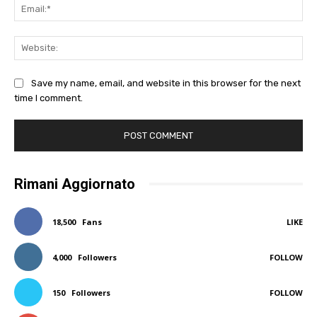
Ema
Web
Save my name, email, and website in this browser for the next
time I comment.
Rimani Aggiornato
18,500
Fans
LIKE
4,000
Followers
FOLLOW
150
Followers
FOLLOW