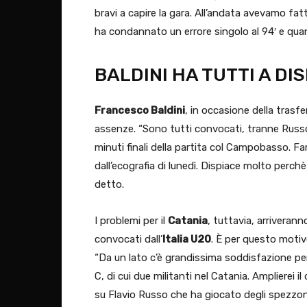
bravi a capire la gara. All’andata avevamo fa
ha condannato un errore singolo al 94′ e quan
BALDINI HA TUTTI A DI
Francesco Baldini
, in occasione della trasfe
assenze. “Sono tutti convocati, tranne Russ
minuti finali della partita col Campobasso. F
dall’ecografia di lunedì. Dispiace molto perc
detto.
I problemi per il
Catania
, tuttavia, arriveran
convocati dall’
Italia U20
. È per questo moti
“Da un lato c’è grandissima soddisfazione per
C, di cui due militanti nel Catania. Amplierei 
su Flavio Russo che ha giocato degli spezzoni