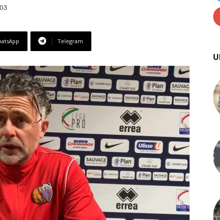
:03
atsApp
Telegram
U