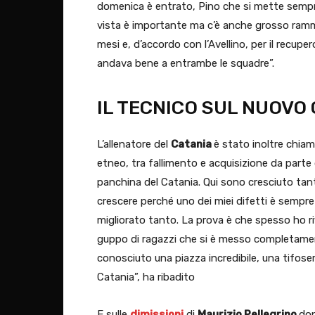
domenica è entrato, Pino che si mette sempre
vista è importante ma c’è anche grosso ramma
mesi e, d’accordo con l’Avellino, per il recu
andava bene a entrambe le squadre”.
IL TECNICO SUL NUOVO
L’allenatore del
Catania
è stato inoltre chiam
etneo, tra fallimento e acquisizione da parte
panchina del Catania. Qui sono cresciuto ta
crescere perché uno dei miei difetti è sempre
migliorato tanto. La prova è che spesso ho ri
guppo di ragazzi che si è messo completamen
conosciuto una piazza incredibile, una tifoseria 
Catania”, ha ribadito
E sulle
dimissioni
di
Maurizio Pellegrino
dop