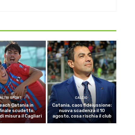
ALTRI SPORT
CALCIO
each Catania in
Catania, caos fideiussione:
inale scudetto,
nuova scadenza il 10
i misura il Cagliari
agosto, cosa rischia il club