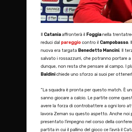
Il
Catania
affronterà il
Foggia
nella trentatr
reduci dal
pareggio
contro il
Campobasso
. 
nuova era targata
Benedetto Mancini
. Il t
salvato i rossazzurri, che potranno portare 
dunque, non resta che pensare al campo. I pla
Baldini
chiede uno sforzo ai suoi per ottenerl
“La squadra è pronta per questo match. È una
sanno giocare a calcio. Le partite come quest
avere la forza di controbattere a ogni loro at
lavora Zeman su questo aspetto. Anche noi per
presentato l’impegno nel corso della conferen
partita in cui il pallino del gioco ce l’avrà il C