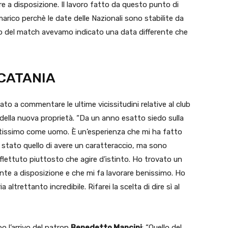
 a disposizione. Il lavoro fatto da questo punto di
rico perchè le date delle Nazionali sono stabilite da
pero del match avevamo indicato una data differente che
 CATANIA
ato a commentare le ultime vicissitudini relative al club
 della nuova proprietà. “Da un anno esatto siedo sulla
ntissimo come uomo. È un’esperienza che mi ha fatto
 stato quello di avere un caratteraccio, ma sono
flettuto piuttosto che agire d’istinto. Ho trovato un
te a disposizione e che mi fa lavorare benissimo. Ho
altrettanto incredibile. Rifarei la scelta di dire sì al
o l’arrivo del patron
Benedetto Mancini
: “Quello del