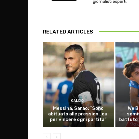
giornalisti esperti.
RELATED ARTICLES
CALCIO
Messina, Sarao: “Sono
We B
abituato alle pressioni, qui
semif
per vincere ogni partita”
battuto d