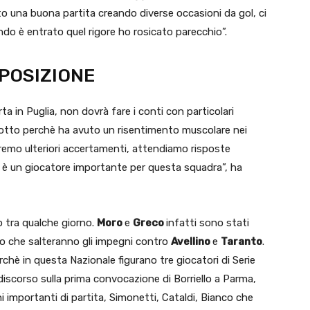
tto una buona partita creando diverse occasioni da gol, ci
do è entrato quel rigore ho rosicato parecchio”.
SPOSIZIONE
rta in Puglia, non dovrà fare i conti con particolari
otto perchè ha avuto un risentimento muscolare nei
aremo ulteriori accertamenti, attendiamo risposte
hè è un giocatore importante per questa squadra”, ha
no tra qualche giorno.
Moro
e
Greco
infatti sono stati
vo che salteranno gli impegni contro
Avellino
e
Taranto
.
chè in questa Nazionale figurano tre giocatori di Serie
il discorso sulla prima convocazione di Borriello a Parma,
 importanti di partita, Simonetti, Cataldi, Bianco che