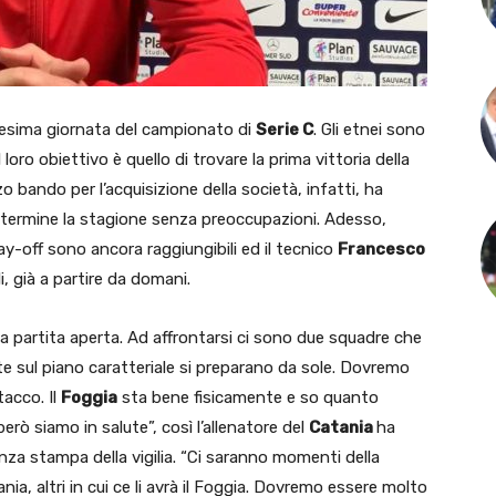
eesima giornata del campionato di
Serie C
. Gli etnei sono
Il loro obiettivo è quello di trovare la prima vittoria della
erzo bando per l’acquisizione della società, infatti, ha
a termine la stagione senza preoccupazioni. Adesso,
y-off sono ancora raggiungibili ed il tecnico
Francesco
i, già a partire da domani.
 partita aperta. Ad affrontarsi ci sono due squadre che
e sul piano caratteriale si preparano da sole. Dovremo
tacco. Il
Foggia
sta bene fisicamente e so quanto
ò siamo in salute”, così l’allenatore del
Catania
ha
za stampa della vigilia. “Ci saranno momenti della
atania, altri in cui ce li avrà il Foggia. Dovremo essere molto