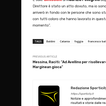
Direttore è stato un atto dovuto, ma io sono
arriverò in fondo con le persone che sono stat
con tutti coloro che hanno lavorato in quest
momento”.
TAGS
Baldini
Catania
foggia
francesco bal
PREVIOUS ARTICLE
Messina, Raciti: “Ad Avellino per risollevar
Marginean gioca”
Redazione Sporticil
https://sporticily.it
Notizie e approfondiment
risultati e storie dalle r