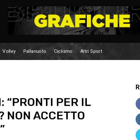
Volley
Pallanuoto
Ciclismo
Altri Sport
R
: “PRONTI PER IL
I? NON ACCETTO
”