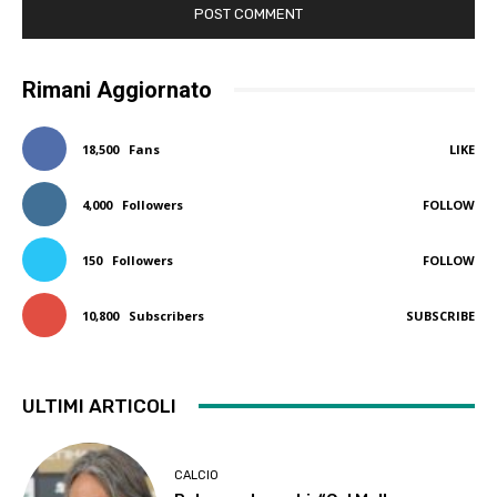
Rimani Aggiornato
18,500
Fans
LIKE
4,000
Followers
FOLLOW
150
Followers
FOLLOW
10,800
Subscribers
SUBSCRIBE
ULTIMI ARTICOLI
CALCIO