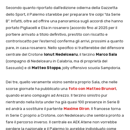
Secondo quanto riportato dall’edizione odierna della Gazzetta
dello Sport, il Palermo starebbe per preparare tre colpi “da Serie
B”. Infatti, oltre ad offrire una panoramica sugli accordi che hanno
portato Pigliacelli e Elia in rosanero (accordo fino al 2025 per il
portiere arrivato a titolo definitivo, prestito con riscatto e
controriscatto per l’esterno) conferma gli arrivi, prossimi a quanto
pare, in casa rosanero. Nello specifico si tratterebbe del difensore
centrale del Crotone
Ionut Nedelcearu
, il terzino
Marco Sala
(compagno di Nedelcearu in Calabria, ma di proprietà del
Sassuolo) e di
Matteo Stoppa
, jolly offensivo scuola Sampdoria.
Dei tre, quello veramente vicino sembra proprio Sala, che nelle
scorse giornate ha pubblicato una
foto con Matteo Brunori
,
quando erano compagni ad Arezzo. Il terzino sinistro pur
rientrando nella lista under ha già quasi 100 presenze in Serie B
ed andrà a sostituire il partente
Maxime Giron
. Il francese torna
in Serie C proprio a Crotone, con Nedelcearu che sembra pronto a
fare il percorso inverso. Il centrale ex AEK Atene non vorrebbe
perdere la nazionale e il Palermo lo avrebbe individuato come