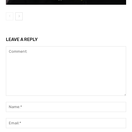
LEAVE A REPLY
Comment:
Na
Ema