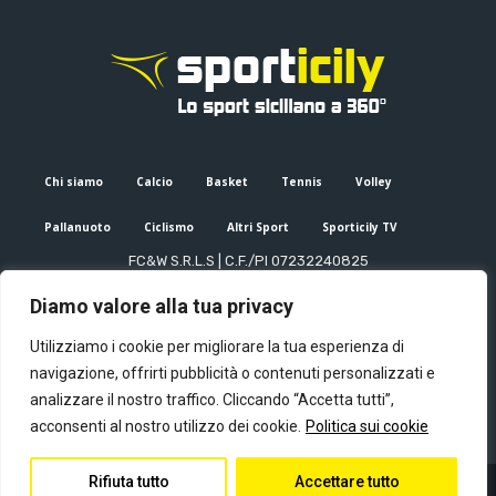
Chi siamo
Calcio
Basket
Tennis
Volley
Pallanuoto
Ciclismo
Altri Sport
Sporticily TV
FC&W S.R.L.S | C.F./PI 07232240825
Sede Legale: Via XX Settembre 53, Palermo (PA)
Diamo valore alla tua privacy
Editore e direttore responsabile: Francesco Cammuca | Registro
stampa Tribunale di Palermo n. 6/2022
Utilizziamo i cookie per migliorare la tua esperienza di
Mail:
info@sporticily.it
| Telefono:
+39 371 788 7216
navigazione, offrirti pubblicità o contenuti personalizzati e
analizzare il nostro traffico. Cliccando “Accetta tutti”,
acconsenti al nostro utilizzo dei cookie.
Politica sui cookie
Rifiuta tutto
Accettare tutto
© Copyright - Sporticily 2023 powered by Primitive web