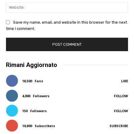
Web
Save my name, email, and website in this browser for the next
time I comment.
Rimani Aggiornato
18,500
Fans
LIKE
4,000
Followers
FOLLOW
150
Followers
FOLLOW
10,800
Subscribers
SUBSCRIBE