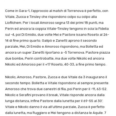
Come in Gara-1, l’approccio al match di Torrenova è perfetto, con
Vitale, Zucca e Tinsley che rispondono colpo su colpo alla
Liofilchem. Per i locali Amoroso segna 13 dei primi 18 punti, ma
Perin ed ancora la coppia Vitale-Tinsley tengono in scia la Fidelia
sul -4, poi Di Emidio, due volte Mei e Pastore issano Roseto al 26-
14 di fine primo quarto. Galipò e Zanetti aprono il secondo
parziale, Mei, Di Emidio e Amoroso rispondono, ma Bolletta ed
ancora un super Zanetti riportano a -5 Torrenova. Pastore piazza
due bombe, Perin controbatte, ma due volte Nikolic ed ancora
Nikolic ed Amoroso per il +17 Roseto, 40-33, a fine primo tempo.
Nikolic, Amoroso, Pastore, Zucca e due Vitale da 3 inaugurano il
secondo tempo. Bolletta e Vitale rispondono al sempre presente
Amoroso che trova due canestri di fila, poi Perin per il -11, 63-52.
Nikolic e Serafini provano il break, Vitale risponde ancora dalla
lunga distanza, infine Pastore dalla lunetta per il 69-55 al 30’.
Vitale e Nikolic danno il via all’ultimo parziale, Zucca è perfetto
dalla lunetta, ma Ruggiero e Mei tengono a distanza le Aquile. 7