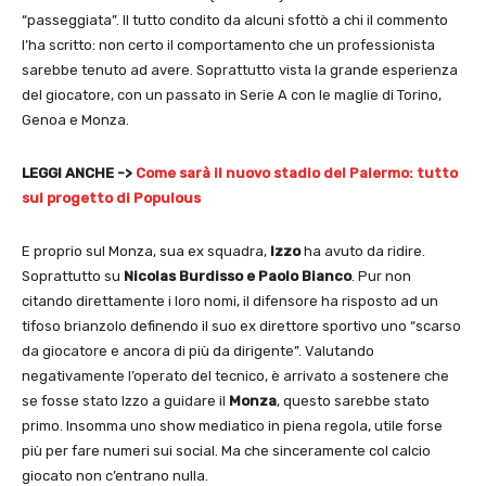
“passeggiata”. Il tutto condito da alcuni sfottò a chi il commento
l’ha scritto: non certo il comportamento che un professionista
sarebbe tenuto ad avere. Soprattutto vista la grande esperienza
del giocatore, con un passato in Serie A con le maglie di Torino,
Genoa e Monza.
LEGGI ANCHE ->
Come sarà il nuovo stadio del Palermo: tutto
sul progetto di Populous
E proprio sul Monza, sua ex squadra,
Izzo
ha avuto da ridire.
Soprattutto su
Nicolas Burdisso e Paolo Bianco
. Pur non
citando direttamente i loro nomi, il difensore ha risposto ad un
tifoso brianzolo definendo il suo ex direttore sportivo uno “scarso
da giocatore e ancora di più da dirigente”. Valutando
negativamente l’operato del tecnico, è arrivato a sostenere che
se fosse stato Izzo a guidare il
Monza
, questo sarebbe stato
primo. Insomma uno show mediatico in piena regola, utile forse
più per fare numeri sui social. Ma che sinceramente col calcio
giocato non c’entrano nulla.