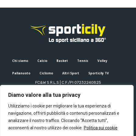
Chi siamo
Calcio
Basket
Tennis
Volley
Pallanuoto
Ciclismo
Altri Sport
Sporticily TV
FC&W S.R.L.S | C.F./PI 07232240825
Sede Legale: Via XX Settembre 53, Palermo (PA)
Diamo valore alla tua privacy
Editore e direttore responsabile: Francesco Cammuca | Registro
stampa Tribunale di Palermo n. 6/2022
Utilizziamo i cookie per migliorare la tua esperienza di
Mail:
info@sporticily.it
| Telefono:
+39 371 788 7216
navigazione, offrirti pubblicità o contenuti personalizzati e
analizzare il nostro traffico. Cliccando “Accetta tutti”,
acconsenti al nostro utilizzo dei cookie.
Politica sui cookie