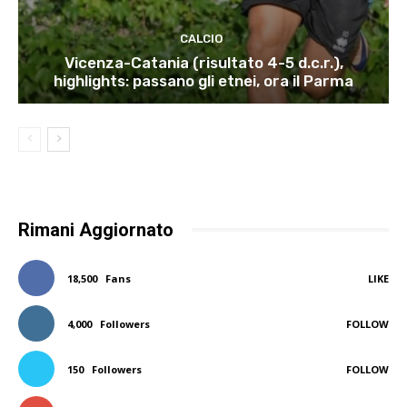
CALCIO
Vicenza-Catania (risultato 4-5 d.c.r.),
highlights: passano gli etnei, ora il Parma
Rimani Aggiornato
18,500
Fans
LIKE
4,000
Followers
FOLLOW
150
Followers
FOLLOW