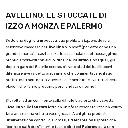
AVELLINO, LE STOCCATE DI
IZZO A MONZA E PALERMO
Sotto uno degli ultimi post sul suo profilo
Instagram
, dove si
celebrava l’accesso dell’
Avellino
ai playoff (per altro dopo una
grande rimonta),
Izzo
ha iniziato a scambiarsi dei messaggi non
proprio amorevoli con alcuni tifosi del
Palermo
. Con i quali, già
dopo la gara del 5 aprile scorso, c’erano stati dei battibecchi. Il
difensore aveva detto ai rosanero che commentavano il suo
profilo “mediocri, non lo vincete il campionato” e “vedi di vincere i
playoff, che l’anno prossimo perdi andata e ritorno”.
Stavolta, ad un commento sulla difficile trasferta che aspetta
l’
Avellino
a
Catanzaro
fatto da un tifoso rosanero, Izzo ha voluto
fare ancora una volta la voce grossa. A chi gli ha predetto
un’eliminazione contro i giallorossi, il difensore ha risposto che
“con loro sarà dura” mentre (a suo dire) col
Palermo
sarà una