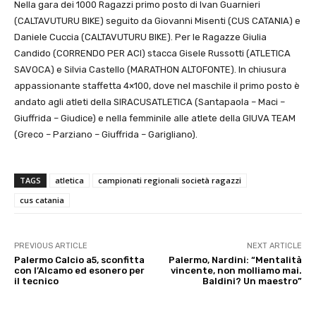
Nella gara dei 1000 Ragazzi primo posto di Ivan Guarnieri
(CALTAVUTURU BIKE) seguito da Giovanni Misenti (CUS CATANIA) e
Daniele Cuccia (CALTAVUTURU BIKE). Per le Ragazze Giulia
Candido (CORRENDO PER ACI) stacca Gisele Russotti (ATLETICA
SAVOCA) e Silvia Castello (MARATHON ALTOFONTE). In chiusura
appassionante staffetta 4×100, dove nel maschile il primo posto è
andato agli atleti della SIRACUSATLETICA (Santapaola – Maci –
Giuffrida – Giudice) e nella femminile alle atlete della GIUVA TEAM
(Greco – Parziano – Giuffrida – Garigliano).
TAGS
atletica
campionati regionali società ragazzi
cus catania
PREVIOUS ARTICLE
NEXT ARTICLE
Palermo Calcio a5, sconfitta
Palermo, Nardini: “Mentalità
con l’Alcamo ed esonero per
vincente, non molliamo mai.
il tecnico
Baldini? Un maestro”