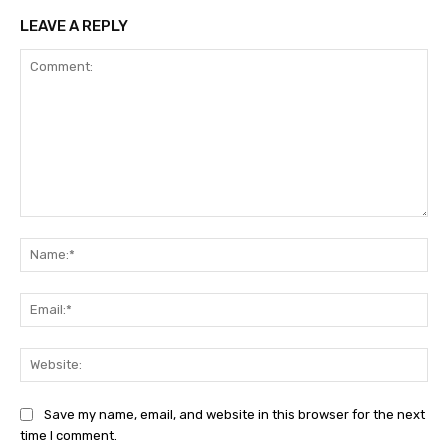
LEAVE A REPLY
Comment:
Na
Ema
Web
Save my name, email, and website in this browser for the next
time I comment.