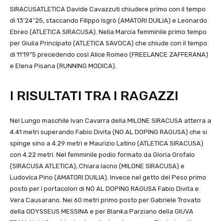
SIRACUSATLETICA Davide Cavazzuti chiudere primo con il tempo
di 13’24″25, staccando Filippo Isgrò (AMATORI DUILIA) e Leonardo
Ebreo (ATLETICA SIRACUSA). Nella Marcia femminile primo tempo
per Giulia Principato (ATLETICA SAVOCA) che chiude con il tempo
di 11’19”5 precedendo così Alice Romeo (FREELANCE ZAFFERANA)
e Elena Pisana (RUNNING MODICA).
I RISULTATI TRA I RAGAZZI
Nel Lungo maschile Ivan Cavarra della MILONE SIRACUSA atterra a
4.41 metri superando Fabio Divita (NO AL DOPING RAGUSA) che si
spinge sino a 4.29 metri e Maurizio Latino (ATLETICA SIRACUSA)
con 4.22 metri. Nel femminile podio formato da Gloria Grofalo
(SIRACUSA ATLETICA), Chiara Iacno (MILONE SIRACUSA) e
Ludovica Pino (AMATORI DUILIA). Invece nel getto del Peso primo
posto per i portacolori di NO AL DOPING RAGUSA Fabio Divita e
Vera Causarano. Nei 60 metri primo posto per Gabriele Trovato
della ODYSSEUS MESSINA e per Blanka Parziano della GIUVA