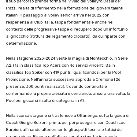
Il suo percorso prende forma nel vivaio del Volleyrò Casal de’
Pazzi, realtà di riferimento nella formazione dei giovani talenti
italiani. Il passaggio al volley senior arriva nel 2022 con
l’esperienza al Club Italia, tappa fondamentale anche nel
contesto delle progressive tappe di recupero dopo un infortunio
al ginocchio (rottura del legamento crociato), da cui riparte con
determinazione.
Nella stagione 2023-2024 veste la maglia di Montecchio, in Serie
A2, (1a in classifica Top Acers con 46 servizi vincenti, 8a in
classifica Top Spiker con 419 punti), qualificandosi per la Pool
Promozione. Nell’annata successiva approda a Cremona (26
presenze, 308 punti realizzati), trovando continuità e
confermando la propria crescita e centrando, ancora una volta, la
Pool per giocarsi il salto di categoria in A1.
Nella scorsa stagione si trasferisce a Offanengo, sotto la guida di
Coach Giorgio Bolzoni, prima, per poi proseguire con Coach Leo
Barbieri, affinando ulteriormente gli aspetti tecnici e tattici del
proprio gioco. Proprio nell’ultima annata si mette in grande