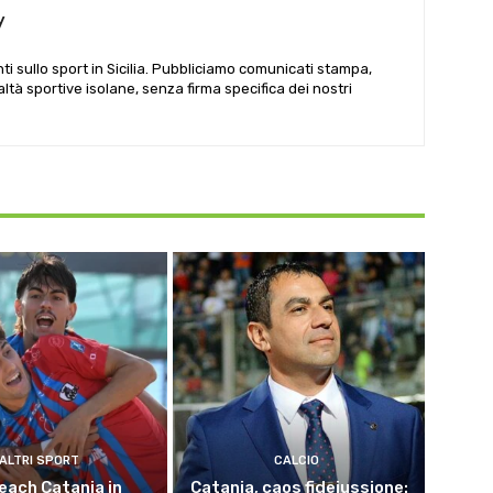
y
i sullo sport in Sicilia. Pubbliciamo comunicati stampa,
ealtà sportive isolane, senza firma specifica dei nostri
ALTRI SPORT
CALCIO
each Catania in
Catania, caos fideiussione: