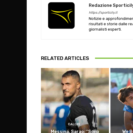
Redazione Sporticil
https://sporticily.it
Notizie e approfondiment
risultati e storie dalle r
giornalisti esperti.
RELATED ARTICLES
CALCIO
Messina, Sarao: “Sono
We B