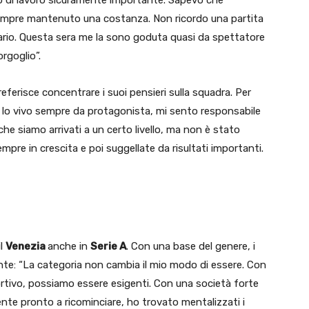
empre mantenuto una costanza. Non ricordo una partita
ersario. Questa sera me la sono goduta quasi da spettatore
rgoglio”.
referisce concentrare i suoi pensieri sulla squadra. Per
o lo vivo sempre da protagonista, mi sento responsabile
che siamo arrivati a un certo livello, ma non è stato
pre in crescita e poi suggellate da risultati importanti.
il
Venezia
anche in
Serie A
. Con una base del genere, i
nte: “La categoria non cambia il mio modo di essere. Con
portivo, possiamo essere esigenti. Con una società forte
ente pronto a ricominciare, ho trovato mentalizzati i