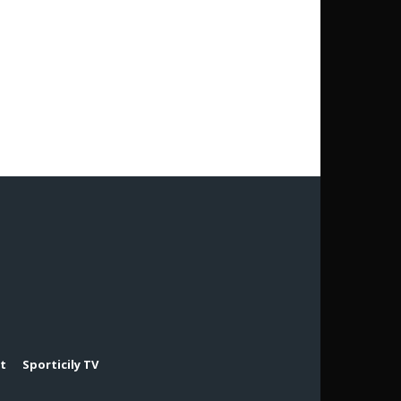
rt
Sporticily TV