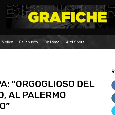
Volley
Pallanuoto
Ciclismo
Altri Sport
R
A: “ORGOGLIOSO DEL
, AL PALERMO
O”