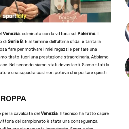
el
Venezia
, culminata con la vittoria sul
Palermo
. I
o di
Serie B
. E al termine dell’ultima sfida, è tanta la
sa fare per motivare i miei ragazzi e per fare una
mo tirato fuori una prestazione straordinaria. Abbiamo
cace. Nel secondo siamo stati devastanti. Siamo stati la
onato e una squadra così non poteva che portare questi
STROPPA
o per la cavalcata del
Venezia
. Il tecnico ha fatto capire
 vittoria del campionato è stata una conseguenza:
o di lavoro sicuramente importante. Sapevo che