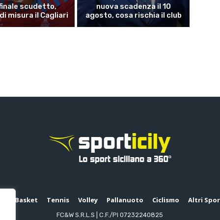
inale scudetto,
nuova scadenza il 10
i misura il Cagliari
agosto, cosa rischia il club
io
Basket
Tennis
Volley
Pallanuoto
Ciclismo
Altri Spo
FC&W S.R.L.S | C.F./PI 07232240825