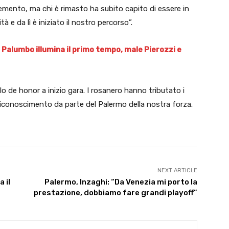
lemento, ma chi è rimasto ha subito capito di essere in
tà e da lì è iniziato il nostro percorso”.
 Palumbo illumina il primo tempo, male Pierozzi e
illo de honor a inizio gara. I rosanero hanno tributato i
l riconoscimento da parte del Palermo della nostra forza.
NEXT ARTICLE
 il
Palermo, Inzaghi: “Da Venezia mi porto la
prestazione, dobbiamo fare grandi playoff”