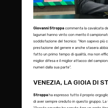
Giovanni Stroppa
commenta la cavalcata d
lagunari hanno vinto con merito il campionat
soddisfazione del tecnico: “Non sapevo più co
prestazione del genere e anche stasera abbia
fatto un primo tempo di qualità, ma non effi
miglior difesa e il miglior attacco del campi
numeri dalla sua parte”.
VENEZIA, LA GIOIA DI 
Stroppa
ha espresso tutto il proprio orgogli
di aver sempre creduto in questo gruppo. La
“Questa squadra ha saputo fare un certo tip