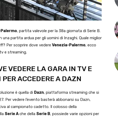
-Palermo
, partita valevole per la 38a giornata di Serie B.
na partita ardua per gli uomini di Inzaghi. Quale miglior
ff? Per scoprire dove vedere
Venezia-Palermo
, ecco
 tv e streaming.
E VEDERE LA GARA IN TV E
I PER ACCEDERE A DAZN
luzione è quella di
Dazn
, piattaforma streaming che si
 2027. Per vedere l’evento basterà abbonarsi su Dazn,
ativa al campionato cadetto. Il colosso della
lla
Serie A
che della
Serie B
, possiede varie opzioni per