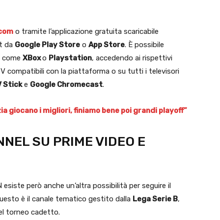
com
o tramite l’applicazione gratuita scaricabile
et da
Google Play Store
o
App Store
. È possibile
le come
XBox
o
Playstation
, accedendo ai rispettivi
TV compatibili con la piattaforma o su tutti i televisori
 Stick
e
Google Chromecast
.
a giocano i migliori, finiamo bene poi grandi playoff”
NEL SU PRIME VIDEO E
esiste però anche un’altra possibilità per seguire il
Questo è il canale tematico gestito dalla
Lega Serie B
,
del torneo cadetto.