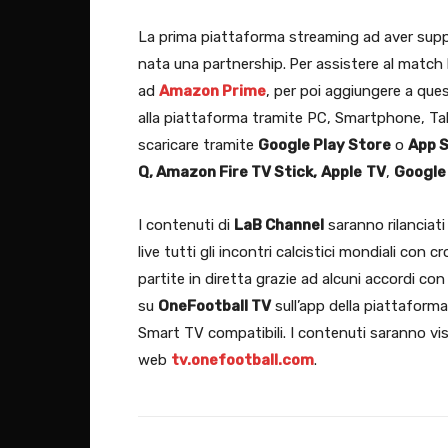
La prima piattaforma streaming ad aver sup
nata una partnership.
Per assistere al match
ad
Amazon Prime
, per poi aggiungere a ques
alla piattaforma tramite PC, Smartphone, Tab
scaricare tramite
Google Play Store
o
App 
Q, Amazon Fire TV Stick,
Apple
TV
,
Google
I contenuti di
LaB Channel
saranno rilanciati
live tutti gli incontri calcistici mondiali con c
partite in diretta grazie ad alcuni accordi con
su
OneFootball TV
sull’app della piattaforma
Smart TV compatibili. I contenuti saranno visi
web
tv.onefootball.com
.