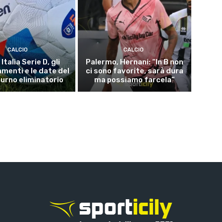
CALCIO
CALCIO
Italia Serie D, gli
Palermo, Hernani: “In B non
menti e le date del
ci sono favorite, sarà dura
turno eliminatorio
ma possiamo farcela”