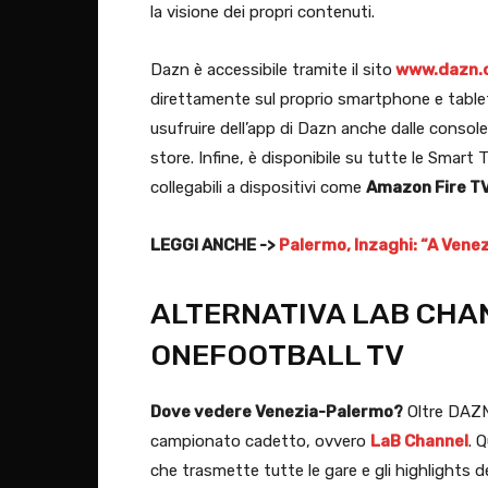
la visione dei propri contenuti.
Dazn è accessibile tramite il sito
www.dazn.
direttamente sul proprio smartphone e tabl
usufruire dell’app di Dazn anche dalle conso
store. Infine, è disponibile su tutte le Smart 
collegabili a dispositivi come
Amazon Fire TV
LEGGI ANCHE ->
Palermo, Inzaghi: “A Venezi
ALTERNATIVA LAB CHAN
ONEFOOTBALL TV
Dove vedere Venezia-Palermo?
Oltre DAZN 
campionato cadetto, ovvero
LaB Channel
. 
che trasmette tutte le gare e gli highlights 