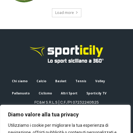
Load more
Chi siamo
Calcio
Basket
Tennis
Volley
Pallanuoto
Ciclismo
Altri Sport
Sporticily TV
FC&W S.R.L.S | C.F./PI 07232240825
Sede Legale: Via XX Settembre 53, Palermo (PA)
Diamo valore alla tua privacy
Editore e direttore responsabile: Francesco Cammuca | Registro
stampa Tribunale di Palermo n. 6/2022
Utilizziamo i cookie per migliorare la tua esperienza di
Mail:
info@sporticily.it
| Telefono:
+39 371 788 7216
navigazione, offrirti pubblicità o contenuti personalizzati e