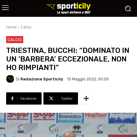
Home
Calcio
CALCIO
TRIESTINA, BUCCHI: “DOMINATO IN
UN ‘BARBERA’ ECCEZIONALE, NON
HO RIMPIANTI”
Di
Redazione Sporticily
13 Maggio 2022, 00:05
Facebook
Twitter