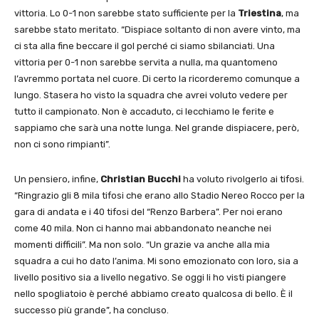
vittoria. Lo 0-1 non sarebbe stato sufficiente per la
Triestina
, ma
sarebbe stato meritato. “Dispiace soltanto di non avere vinto, ma
ci sta alla fine beccare il gol perché ci siamo sbilanciati. Una
vittoria per 0-1 non sarebbe servita a nulla, ma quantomeno
l’avremmo portata nel cuore. Di certo la ricorderemo comunque a
lungo. Stasera ho visto la squadra che avrei voluto vedere per
tutto il campionato. Non è accaduto, ci lecchiamo le ferite e
sappiamo che sarà una notte lunga. Nel grande dispiacere, però,
non ci sono rimpianti”.
Un pensiero, infine,
Christian
Bucchi
ha voluto rivolgerlo ai tifosi.
“Ringrazio gli 8 mila tifosi che erano allo Stadio Nereo Rocco per la
gara di andata e i 40 tifosi del “Renzo Barbera”. Per noi erano
come 40 mila. Non ci hanno mai abbandonato neanche nei
momenti difficili”. Ma non solo. “Un grazie va anche alla mia
squadra a cui ho dato l’anima. Mi sono emozionato con loro, sia a
livello positivo sia a livello negativo. Se oggi li ho visti piangere
nello spogliatoio è perché abbiamo creato qualcosa di bello. È il
successo più grande”, ha concluso.