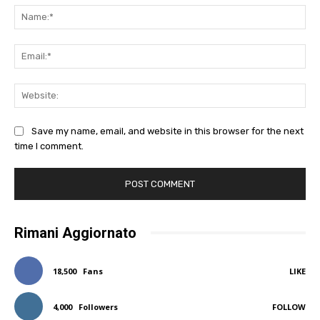
Na
Ema
Web
Save my name, email, and website in this browser for the next
time I comment.
Rimani Aggiornato
18,500
Fans
LIKE
4,000
Followers
FOLLOW