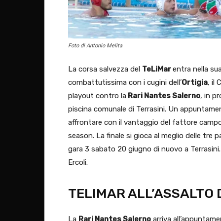
Foto di Antonio Melita
La corsa salvezza del
TeLiMar
entra nella su
combattutissima con i cugini dell’
Ortigia
, il
playout contro la
Rari Nantes Salerno
, in p
piscina comunale di Terrasini. Un appuntament
affrontare con il vantaggio del fattore campo
season. La finale si gioca al meglio delle tre 
gara 3 sabato 20 giugno di nuovo a Terrasini
Ercoli.
TELIMAR ALL’ASSALTO
La
Rari Nantes Salerno
arriva all’appuntame