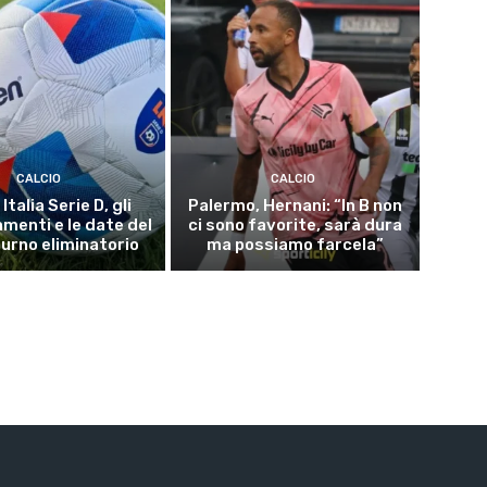
CALCIO
CALCIO
Italia Serie D, gli
Palermo, Hernani: “In B non
menti e le date del
ci sono favorite, sarà dura
turno eliminatorio
ma possiamo farcela”