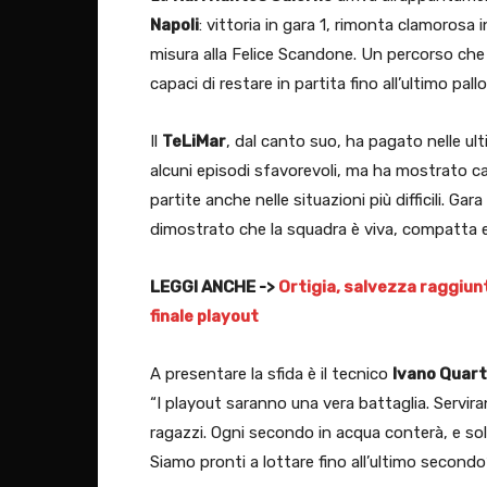
Napoli
: vittoria in gara 1, rimonta clamorosa i
misura alla Felice Scandone. Un percorso che 
capaci di restare in partita fino all’ultimo pall
Il
TeLiMar
, dal canto suo, ha pagato nelle u
alcuni episodi sfavorevoli, ma ha mostrato ca
partite anche nelle situazioni più difficili. Gara
dimostrato che la squadra è viva, compatta e 
LEGGI ANCHE ->
Ortigia, salvezza raggiunt
finale playout
A presentare la sfida è il tecnico
Ivano Quar
“I playout saranno una vera battaglia. Serviran
ragazzi. Ogni secondo in acqua conterà, e s
Siamo pronti a lottare fino all’ultimo secondo”