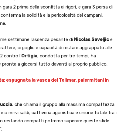
n gara 2 prima della sconfitta ai rigori, e gara 3 persa di
conferma la solidità e la pericolosità dei campani,
one.
ltime settimane l’assenza pesante di
Nicolas Saveljic
e
rattere, orgoglio e capacità di restare aggrappato alle
 2 contro l’
Ortigia
, condotta per tre tempi, ha
pronta a giocarsi tutto davanti al proprio pubblico.
a: espugnata la vasca del Telimar, palermitani in
tuccio
, che chiama il gruppo alla massima compattezza:
no nervi saldi, cattiveria agonistica e unione totale tra i
olo restando compatti potremo superare queste sfide.
.