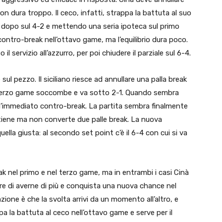
on dura troppo. Il ceco, infatti, strappa la battuta al suo
 dopo sul 4-2 e mettendo una seria ipoteca sul primo
l contro-break nell’ottavo game, ma l’equilibrio dura poco.
il servizio all’azzurro, per poi chiudere il parziale sul 6-4.
l pezzo. Il siciliano riesce ad annullare una palla break
el terzo game soccombe e va sotto 2-1. Quando sembra
a l’immediato contro-break. La partita sembra finalmente
ottiene ma non converte due palle break. La nuova
ella giusta: al secondo set point c’è il 6-4 con cui si va
break nel primo e nel terzo game, ma in entrambi i casi Cinà
re di averne di più e conquista una nuova chance nel
ione è che la svolta arrivi da un momento all’altro, e
ppa la battuta al ceco nell’ottavo game e serve per il