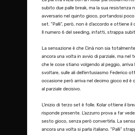
subito due palle break, ma la sua resistenza n
avversario nel quinto gioco, portandosi poco
set. “Palli”, però, non è d’accordo e ottiene i
Il numero 6 del seeding, infatti, strappa subito 
La sensazione è che Cinà non sia totalmente su
ancora una volta in avvio di parziale, ma n
che le cose stiano volgendo al peggio, arriv
svoltare, sulle ali dell’entusiasmo Federico 
occasione però arriva nel decimo gioco ed è qu
al parziale decisivo.
L’inizio di terzo set è folle. Kolar ottiene il 
risponde presente. L’azzurro prova a far vede
sesto gioco, senza però convertirla. La sensaz
ancora una volta si parla italiano. “Palli” stra