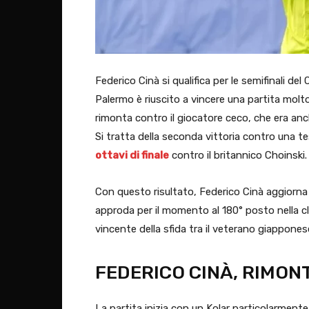
Federico Cinà si qualifica per le semifinali del
Palermo è riuscito a vincere una partita molt
rimonta contro il giocatore ceco, che era an
Si tratta della seconda vittoria contro una te
ottavi di finale
contro il britannico Choinski.
Con questo risultato, Federico Cinà aggiorna a
approda per il momento al 180° posto nella clas
vincente della sfida tra il veterano giappone
FEDERICO CINÀ, RIMON
La partita inizia con un Kolar particolarmente