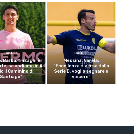
CALCIO
CALCIO
, Barba: “Inzaghi è
Messina, Varela:
nte, se andiamo in A
“Eccellenza diversa dalla
io il Cammino di
Serie D, voglio segnare e
Santiago”
vincere”