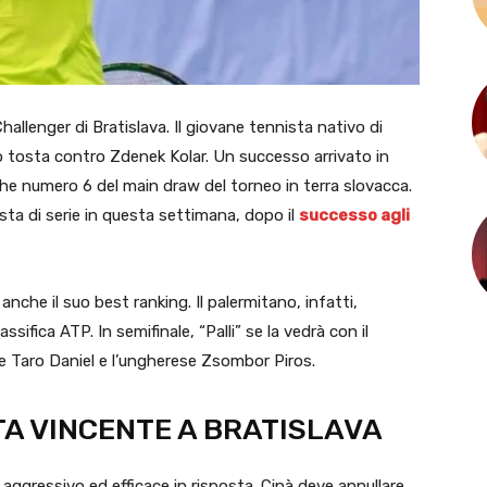
 Challenger di Bratislava. Il giovane tennista nativo di
o tosta contro Zdenek Kolar. Un successo arrivato in
che numero 6 del main draw del torneo in terra slovacca.
sta di serie in questa settimana, dopo il
successo agli
nche il suo best ranking. Il palermitano, infatti,
sifica ATP. In semifinale, “Palli” se la vedrà con il
se Taro Daniel e l’ungherese Zsombor Piros.
TA VINCENTE A BRATISLAVA
 aggressivo ed efficace in risposta. Cinà deve annullare