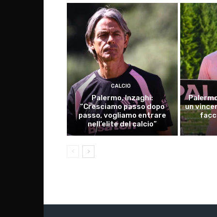
CALCIO
Palermo, Inzaghi:
Palermo
“Cresciamo passo dopo
un vince
passo, vogliamo entrare
facc
nell’elite del calcio”