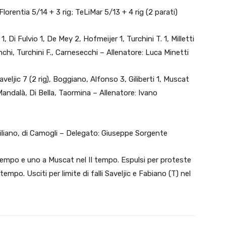
Florentia 5/14 + 3 rig; TeLiMar 5/13 + 4 rig (2 parati)
, Di Fulvio 1, De Mey 2, Hofmeijer 1, Turchini T. 1, Milletti
ianchi, Turchini F., Carnesecchi – Allenatore: Luca Minetti
eljic 7 (2 rig), Boggiano, Alfonso 3, Giliberti 1, Muscat
Mandalà, Di Bella, Taormina – Allenatore: Ivano
siliano, di Camogli – Delegato: Giuseppe Sorgente
l I tempo e uno a Muscat nel II tempo. Espulsi per proteste
empo. Usciti per limite di falli Saveljic e Fabiano (T) nel