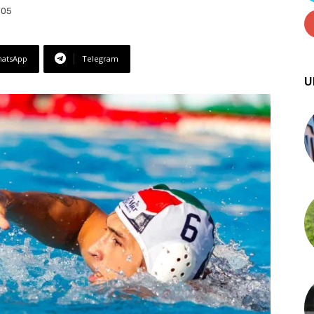
:05
atsApp
Telegram
U