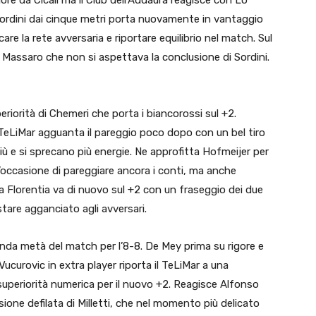
ordini dai cinque metri porta nuovamente in vantaggio
are la rete avversaria e riportare equilibrio nel match. Sul
di Massaro che non si aspettava la conclusione di Sordini.
eriorità di Chemeri che porta i biancorossi sul +2.
l TeLiMar agguanta il pareggio poco dopo con un bel tiro
di più e si sprecano più energie. Ne approfitta Hofmeijer per
 l’occasione di pareggiare ancora i conti, ma anche
 la Florentia va di nuovo sul +2 con un fraseggio dei due
restare agganciato agli avversari.
conda metà del match per l’8-8. De Mey prima su rigore e
 Vucurovic in extra player riporta il TeLiMar a una
superiorità numerica per il nuovo +2. Reagisce Alfonso
sione defilata di Milletti, che nel momento più delicato