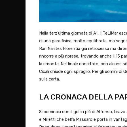
Nella terz’ultima giornata di A1, il TeLiMar esc
di una gara fisica, molto equilibrata, ma segn
Rari Nantes Florentia già retrocessa ma deter
rincorre a più riprese, trovando anche il 15 pa
la rimonta. Nel finale concitato, con alcune s
Cicali chiude ogni spiraglio. Per gli uomini di
sulla carta.
LA CRONACA DELLA PA
Si comincia con il gol in più di Alfonso, bravo
e Milletti che beffa Massaro e porta in vantagg
Poco dopo il montenegrino si fa parare un rig