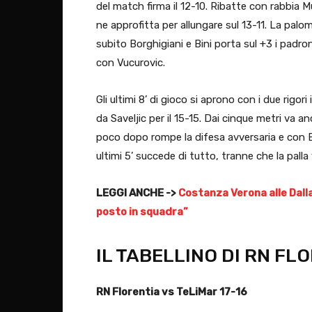
del match firma il 12-10. Ribatte con rabbia 
ne approfitta per allungare sul 13-11. La palom
subito Borghigiani e Bini porta sul +3 i padron
con Vucurovic.
Gli ultimi 8’ di gioco si aprono con i due rigo
da Saveljic per il 15-15. Dai cinque metri va a
poco dopo rompe la difesa avversaria e con Bor
ultimi 5’ succede di tutto, tranne che la palla
LEGGI ANCHE ->
Costanza Verona alle Dal
posto in squadra”
IL TABELLINO DI RN FL
RN Florentia vs TeLiMar 17-16