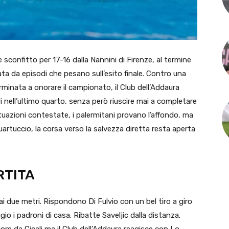
e sconfitto per 17-16 dalla Nannini di Firenze, al termine
ata da episodi che pesano sull’esito finale. Contro una
minata a onorare il campionato, il Club dell’Addaura
ri nell’ultimo quarto, senza però riuscire mai a completare
ituazioni contestate, i palermitani provano l’affondo, ma
 Quartuccio, la corsa verso la salvezza diretta resta aperta
RTITA
 ai due metri. Rispondono Di Fulvio con un bel tiro a giro
io i padroni di casa. Ribatte Saveljic dalla distanza.
ore da Cicali ma il Club dell’Addaura reagisce con Lo