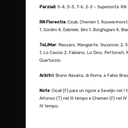
Parziali
: 5-4; 3-3; 7-6; 2-3 – Superiorità: RN 
RN Florentia
: Cicali, Chemeri 1, Rouwenhorst 1
1, Sordini 4, Gabriele, Bini 1, Borghigiani 4, B
TeLiMar
: Massaro, Mangiante, Vucurovic 2, Sav
1, Lo Cascio 2, Fabiano, Lo Dico, Pettonati, 
Quartuccio
Arbitri
: Bruno Navarra, di Roma, e Fabio Bra
Note
: Cicali (F) para un rigore a Saveljic ne
Alfonso (T) nel III tempo e Chemeri (F) nel IV t
IV tempo.