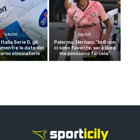
CALCIO
CALCIO
Italia Serie D, gli
Palermo, Hernani: “In B non
menti e le date del
ci sono favorite, sarà dura
turno eliminatorio
ma possiamo farcela”