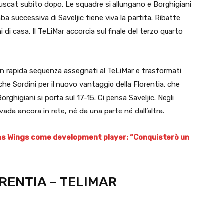
Muscat subito dopo. Le squadre si allungano e Borghigiani
ba successiva di Saveljic tiene viva la partita. Ribatte
i di casa. Il TeLiMar accorcia sul finale del terzo quarto
ri in rapida sequenza assegnati al TeLiMar e trasformati
nche Sordini per il nuovo vantaggio della Florentia, che
ghigiani si porta sul 17-15. Ci pensa Saveljic. Negli
 vada ancora in rete, né da una parte né dall’altra.
las Wings come development player: “Conquisterò un
ORENTIA – TELIMAR