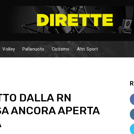
Volley
Pallanuoto
Ciclismo
Altri Sport
R
TTO DALLA RN
SA ANCORA APERTA
A