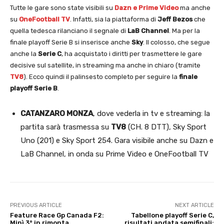
Tutte le gare sono state visibili su
Dazn e Prime Video
ma anche
su
OneFootball TV
. Infatti, sia la piattaforma di
Jeff Bezos
che
quella tedesca rilanciano il segnale di
LaB Channel
. Ma per la
finale playoff Serie B si inserisce anche
Sky
. Il colosso, che segue
anche la
Serie C
, ha acquistato i diritti per trasmettere le gare
decisive sul satellite, in streaming ma anche in chiaro (tramite
TV8
). Ecco quindi il palinsesto completo per seguire la
finale
playoff Serie B
.
CATANZARO
MONZA
, dove vederla in tv e streaming: la
partita sarà trasmessa su
TV8
(CH. 8 DTT), Sky Sport
Uno (201) e Sky Sport 254. Gara visibile anche su Dazn e
LaB Channel, in onda su Prime Video e OneFootball TV
PREVIOUS ARTICLE
NEXT ARTICLE
Feature Race Gp Canada F2:
Tabellone playoff Serie C,
Minì 3° in rimonta,
risultati andata semifinali: