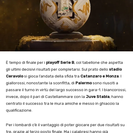
È tempo di finale per i
playoff Serie B
, col tabellone che aspetta
gli ultimi decisivi risultati per completarsi. Sul prato dello
stadio
Ceravolo
si gioca l’andata della sfida tra
Catanzaro e Monza
. I
giallorossi, nonostante la sconfitta, di
Palermo
sono riusciti a
passare il turno in virtù del largo successo in gara-1. I biancorossi,
invece, dopo il pari di Castellammare con la
Juve Stabia
, hanno
centrato il successo tra le mura amiche e messo in ghiaccio la
qualificazione.
Per i lombardi c’è il vantaggio di poter giocare per due risultati su
tre, grazie al terzo posto finale. Ma i calabresi hanno già