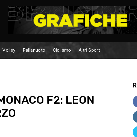
Volley
Pallanuoto
Ciclismo
Altri Sport
R
MONACO F2: LEON
RZO