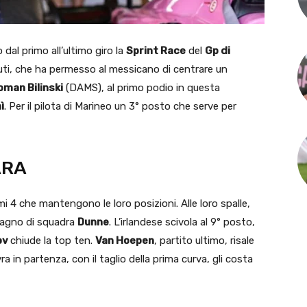
al primo all’ultimo giro la
Sprint Race
del
Gp di
cuti, che ha permesso al messicano di centrare un
oman Bilinski
(DAMS), al primo podio in questa
ì
. Per il pilota di Marineo un 3° posto che serve per
ARA
i 4 che mantengono le loro posizioni. Alle loro spalle,
pagno di squadra
Dunne
. L’irlandese scivola al 9° posto,
ov
chiude la top ten.
Van Hoepen
, partito ultimo, risale
 in partenza, con il taglio della prima curva, gli costa