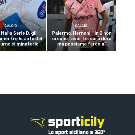
CALCIO
CALCIO
Italia Serie D, gli
Palermo, Hernani: “In B non
menti e le date del
ci sono favorite, sarà dura
turno eliminatorio
ma possiamo farcela”