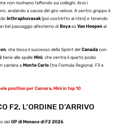
he non rischiano l’affondo sui colleghi. Anzi i
loro, andando a caccia del giro veloce. A centro gruppo è
ando
Inthraphuvasak
(poi costretto al ritiro) e tenendo
un bel passaggio all’esterno di
Boya
su
Van Hoepen
al
.
eon
, che bissa il successo della Sprint del
Canada
con
i
tiene alle spalle
Minì
, che centra il quarto podio
n carriera a
Monte Carlo
(tra Formula Regional, F3 e
ole position per Camara, Minì in top 10
O F2, L’ORDINE D’ARRIVO
vo del
GP di Monaco di F2 2026
.