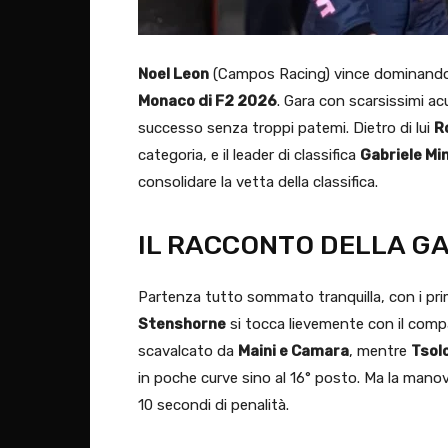
Noel Leon
(Campos Racing) vince dominando d
Monaco di F2 2026
. Gara con scarsissimi a
successo senza troppi patemi. Dietro di lui
R
categoria, e il leader di classifica
Gabriele Min
consolidare la vetta della classifica.
IL RACCONTO DELLA G
Partenza tutto sommato tranquilla, con i prim
Stenshorne
si tocca lievemente con il com
scavalcato da
Maini e Camara
, mentre
Tsol
in poche curve sino al 16° posto. Ma la manovra
10 secondi di penalità.