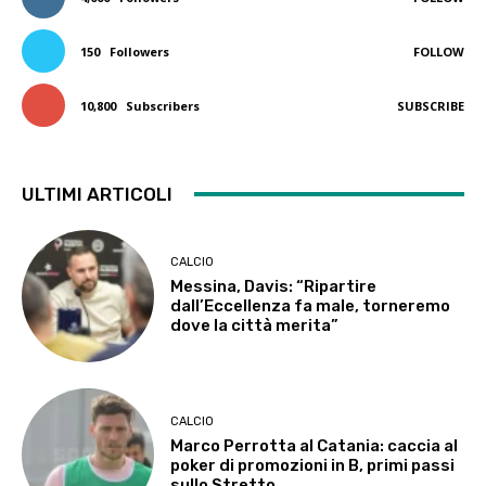
150
Followers
FOLLOW
10,800
Subscribers
SUBSCRIBE
ULTIMI ARTICOLI
CALCIO
Messina, Davis: “Ripartire
dall’Eccellenza fa male, torneremo
dove la città merita”
CALCIO
Marco Perrotta al Catania: caccia al
poker di promozioni in B, primi passi
sullo Stretto