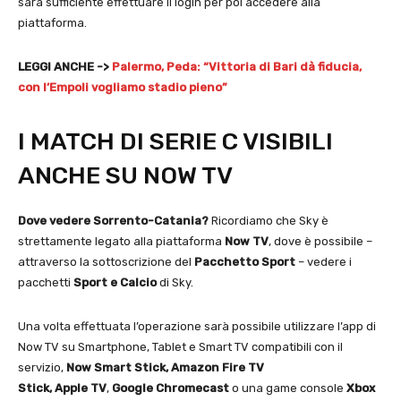
sarà sufficiente effettuare il login per poi accedere alla
piattaforma.
LEGGI ANCHE ->
Palermo, Peda: “Vittoria di Bari dà fiducia,
con l’Empoli vogliamo stadio pieno”
I MATCH DI SERIE C VISIBILI
ANCHE SU NOW TV
Dove vedere Sorrento-Catania?
Ricordiamo che Sky è
strettamente legato alla piattaforma
Now TV
, dove è possibile –
attraverso la sottoscrizione del
Pacchetto Sport
– vedere i
pacchetti
Sport e Calcio
di Sky.
Una volta effettuata l’operazione sarà possibile utilizzare l’app di
Now TV su Smartphone, Tablet e Smart TV compatibili con il
servizio,
Now Smart Stick, Amazon Fire TV
Stick,
Apple
TV
,
Google Chromecast
o una game console
Xbox