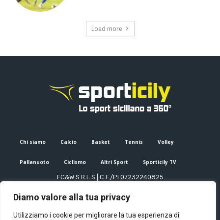
Load more
Chi siamo
Calcio
Basket
Tennis
Volley
Pallanuoto
Ciclismo
Altri Sport
Sporticily TV
FC&W S.R.L.S | C.F./PI 07232240825
Sede Legale: Via XX Settembre 53, Palermo (PA)
Diamo valore alla tua privacy
Editore e direttore responsabile: Francesco Cammuca | Registro
stampa Tribunale di Palermo n. 6/2022
Utilizziamo i cookie per migliorare la tua esperienza di
Mail:
info@sporticily.it
| Telefono:
+39 371 788 7216