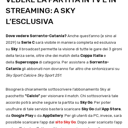
STREAMING: A SKY
L’ESCLUSIVA
Dove vedere Sorrento-Catania?
Anche quest’anno (e sino al
2029) la
Serie C
sarà visibile in maniera completa ed esclusiva
su
Sky
. Il broadcast permette la visione di tutte le gare dei 3 gironi
della terza serie, oltre che dei match della
Coppa Italia
e
della
Supercoppa
di categoria. Per assistere a
Sorrento-
Catania
gli abbonati non dovranno far altro che sintonizzarsi su
Sky Sport Calcio
e
Sky Sport 251
.
Bisognerà chiaramente sottoscrivere l’abbonamento Sky al
pacchetto
“Calcio”
per visionare il match. Chi sottoscriverà tale
accordo potrà anche seguire la partita su
Sky Go
. Per poter
usufruire di tale servizio basterà scaricare
Sky Go
dall’
App Store
,
da
Google Play
o da
AppGallery
. Per gli utenti da PC, invece, sarà
possibile scaricare l’app dal
sito Sky Go
. Dopo aver scaricato l’app