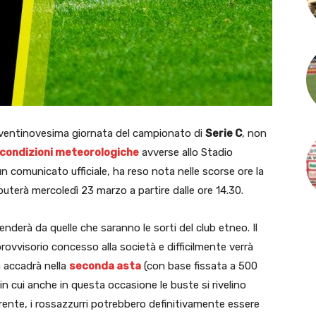
la ventinovesima giornata del campionato di
Serie C
, non
condizioni meteorologiche
avverse allo Stadio
un comunicato ufficiale, ha reso nota nelle scorse ore la
sputerà mercoledì 23 marzo a partire dalle ore 14.30.
nderà da quelle che saranno le sorti del club etneo. Il
provvisorio concesso alla società e difficilmente verrà
 accadrà nella
seconda asta
(con base fissata a 500
 in cui anche in questa occasione le buste si rivelino
ente, i rossazzurri potrebbero definitivamente essere