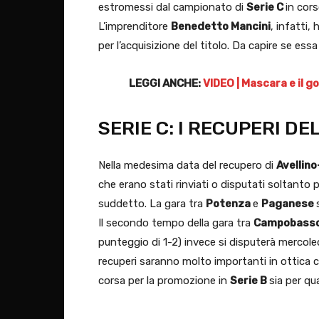
estromessi dal campionato di
Serie C
in cors
L’imprenditore
Benedetto Mancini
, infatti,
per l’acquisizione del titolo. Da capire se essa
LEGGI ANCHE:
VIDEO | Mascara e il 
SERIE C: I RECUPERI D
Nella medesima data del recupero di
Avellin
che erano stati rinviati o disputati soltanto
suddetto. La gara tra
Potenza
e
Paganese
Il secondo tempo della gara tra
Campobass
punteggio di 1-2) invece si disputerà mercoledì 
recuperi saranno molto importanti in ottica cl
corsa per la promozione in
Serie B
sia per qu