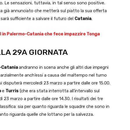
o. Le sensazioni, tuttavia, in tal senso sono positive.
 ha già annunciato che metterà sul piatto la sua offerta
 sarà sufficiente a salvare il futuro del
Catania
.
gol in Palermo-Catania che fece impazzire Tonga
ELLA 29A GIORNATA
o-Catania
andranno in scena anche gli altri due impegni
 parzialmente anch’essi a causa del maltempo nel turno
si disputerà mercoledì 23 marzo a partire dalle ore 15.00.
o
e
Turris
(che era stata interrotta all’intervallo sul
23 marzo a partire dalle ore 14.30. I risultati dei tre
assifica: sia per quanto riguarda le squadre che sono in
anto riguarda quelle che lottano per la salvezza.