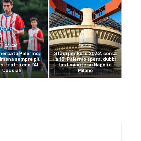
CALCIO
CALCIO
mercato Palermo,
Stadi per Euro 2032, corsa
Almena sempre più
a 13: Palermo spera, dubbi
 si tratta con l’Al
last minute su Napoli e
Qadsiah
Milano