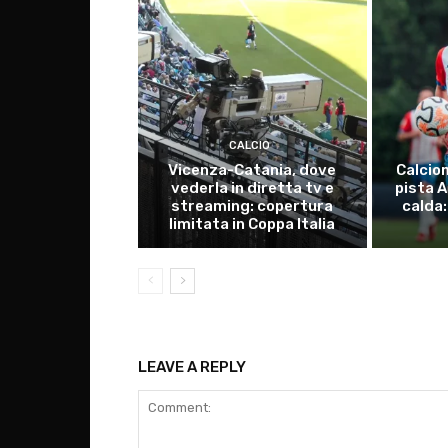
CALCIO
Vicenza-Catania, dove
Calcio
vederla in diretta tv e
pista 
streaming: copertura
calda:
limitata in Coppa Italia
LEAVE A REPLY