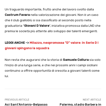
Un traguardo importante, frutto anche del lavoro svolto dalla
Castrum Favara
nella valorizzazione dei giovani. Non è un caso
che il club gialloblù si sia classificato al secondo posto nella
graduatoria “
Giovani D Valore
“, iniziativa promossa dalla LND che
premia le società più attente allo sviluppo dei talenti emergenti.
LEGGI ANCHE ->
Milazzo, neopromossa “D” valore: in Serie D i
giovani spingono la squadra
Non resta che augurarsi che la storia di
Samuele Collura
sia solo
l’inizio di una lunga serie, e che nei prossimi anni i campi siciliani
continuino a offrire opportunità di crescita a giovani talenti come
lui.
PREVIOUS ARTICLE
NEXT ARTICLE
Aci Sant’Antonio-Belpasso:
Palermo, stadio Barbera in