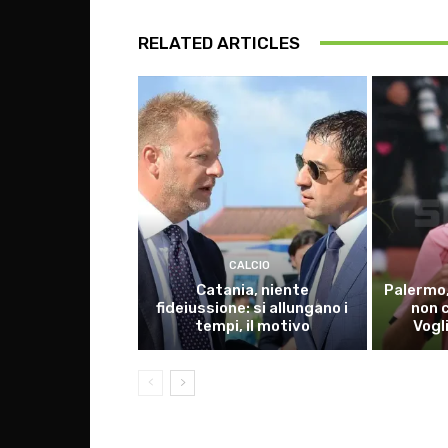
RELATED ARTICLES
CALCIO
Catania, niente
Palermo,
fideiussione: si allungano i
non 
tempi, il motivo
Vogl