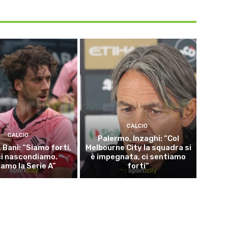
CALCIO
CALCIO
Palermo, Inzaghi: “Col
 Bani: “Siamo forti,
Melbourne City la squadra si
ci nascondiamo.
è impegnata, ci sentiamo
iamo la Serie A”
forti”