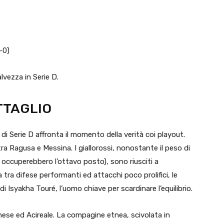
1-0)
vezza in Serie D.
TTAGLIO
 di Serie D affronta il momento della verità coi playout.
tra Ragusa e Messina. I giallorossi, nonostante il peso di
e occuperebbero l’ottavo posto), sono riusciti a
a tra difese performanti ed attacchi poco prolifici, le
 Isyakha Touré, l’uomo chiave per scardinare l’equilibrio.
nese ed Acireale. La compagine etnea, scivolata in