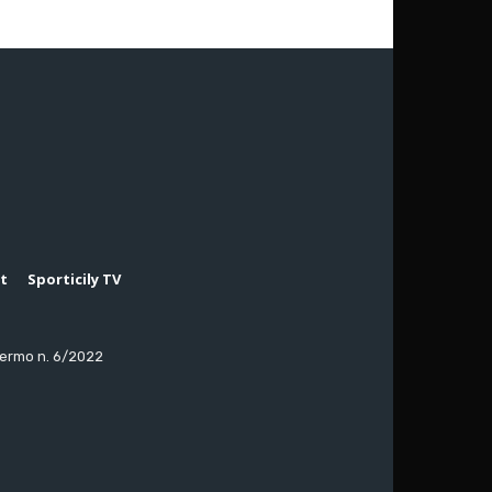
rt
Sporticily TV
lermo n. 6/2022