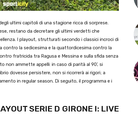
egli ultimi capitoli di una stagione ricca di sorprese.
se, restano da decretare gli ultimi verdetti che
enza. I playout, strutturati secondo i classici incroci di
ma contro la sedicesima e la quattordicesima contro la
scontro fratricida tra Ragusa e Messina e sulla sfida senza
o non ammette appelli: in caso di parità al 90’, si
rio dovesse persistere, non si ricorrerà ai rigori; a
amento in regular season. Di seguito, il programma e i
AYOUT SERIE D GIRONE I: LIVE