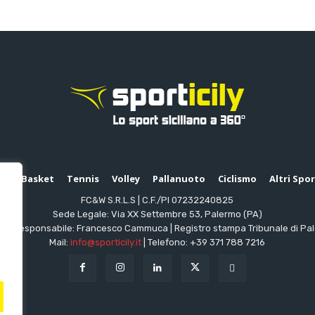
io
Basket
Tennis
Volley
Pallanuoto
Ciclismo
Altri Spo
FC&W S.R.L.S | C.F./PI 07232240825
Sede Legale: Via XX Settembre 53, Palermo (PA)
ttore responsabile: Francesco Cammuca | Registro stampa Tribunale di Pa
Mail:
info@sporticily.it
| Telefono:
+39 371 788 7216