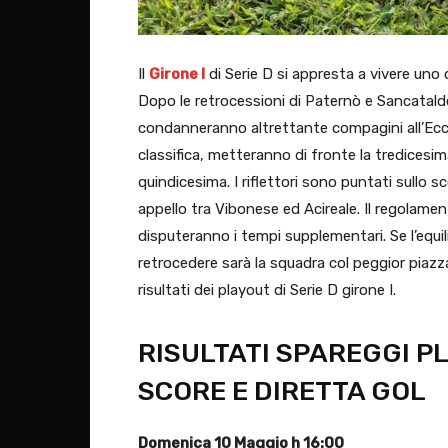
Il
Girone I
di Serie D si appresta a vivere uno d
Dopo le retrocessioni di Paternò e Sancatalde
condanneranno altrettante compagini all’Eccell
classifica, metteranno di fronte la tredicesi
quindicesima. ​I riflettori sono puntati sullo 
appello tra Vibonese ed Acireale. Il regolament
disputeranno i tempi supplementari. Se l’equilib
retrocedere sarà la squadra col peggior piazz
risultati dei playout di Serie D girone I.
RISULTATI SPAREGGI PL
SCORE E DIRETTA GOL
Domenica 10 Maggio h 16:00