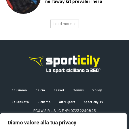
nell’away kit prevale il nero
Load more
Chi siamo
Calcio
Basket
Tennis
Volley
Pallanuoto
Ciclismo
Altri Sport
Sporticily TV
FC&W S.R.L.S | C.F./PI 07232240825
Sede Legale: Via XX Settembre 53, Palermo (PA)
Diamo valore alla tua privacy
Editore e direttore responsabile: Francesco Cammuca | Registro
stampa Tribunale di Palermo n. 6/2022