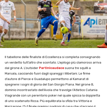
Il tabellone delle finaliste di Eccellenza si completa consegnando
un verdetto tutt’altro che scontato. L’epilogo più clamoroso arriva
dal girone A. L’outsider
Partinicaudace
suona tre squilli a
Marsala, cacciando fuori dagli spareggi i lilibetani. Le firme
d’autore di Pierce e Guadalupo permettono al Kamarat di
spegnere i sogni di gloria del San Giorgio Piana. ​Nel girone B,
dominio incontrastato dell’Avola che travolge l’Atletico Catania
Viagrande con un perentorio poker nel quale spicca la doppietta
di uno scatenato Ricca. Più equilibrata la sfida tra Vittoria e
Mazzarone: l’1-1 finale premia i padroni di casa che staccano il