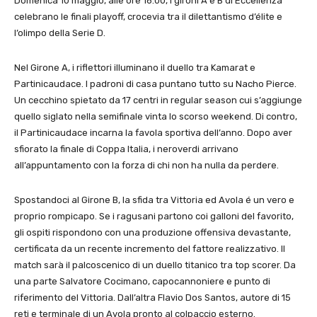
Domenica 10 maggio, alle ore 16:00, i gironi A e B di Eccellenza
celebrano le finali playoff, crocevia tra il dilettantismo d’élite e
l’olimpo della Serie D.
​Nel Girone A, i riflettori illuminano il duello tra Kamarat e
Partinicaudace. I padroni di casa puntano tutto su Nacho Pierce.
Un cecchino spietato da 17 centri in regular season cui s’aggiunge
quello siglato nella semifinale vinta lo scorso weekend. Di contro,
il Partinicaudace incarna la favola sportiva dell’anno. Dopo aver
sfiorato la finale di Coppa Italia, i neroverdi arrivano
all’appuntamento con la forza di chi non ha nulla da perdere.
​Spostandoci al Girone B, la sfida tra Vittoria ed Avola é un vero e
proprio rompicapo. Se i ragusani partono coi galloni del favorito,
gli ospiti rispondono con una produzione offensiva devastante,
certificata da un recente incremento del fattore realizzativo. Il
match sarà il palcoscenico di un duello titanico tra top scorer. Da
una parte Salvatore Cocimano, capocannoniere e punto di
riferimento del Vittoria. Dall’altra Flavio Dos Santos, autore di 15
reti e terminale di un Avola pronto al colpaccio esterno.