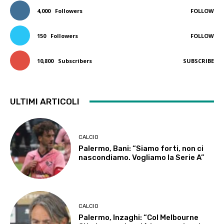
4,000
Followers
FOLLOW
150
Followers
FOLLOW
10,800
Subscribers
SUBSCRIBE
ULTIMI ARTICOLI
CALCIO
Palermo, Bani: “Siamo forti, non ci
nascondiamo. Vogliamo la Serie A”
CALCIO
Palermo, Inzaghi: “Col Melbourne